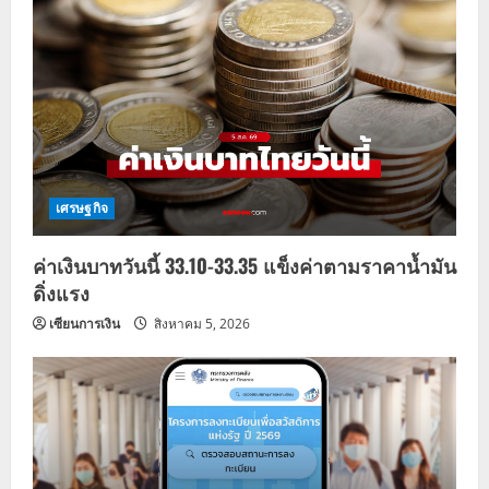
v
i
g
a
t
เศรษฐกิจ
i
ค่าเงินบาทวันนี้ 33.10-33.35 แข็งค่าตามราคาน้ำมัน
o
ดิ่งแรง
n
เซียนการเงิน
สิงหาคม 5, 2026