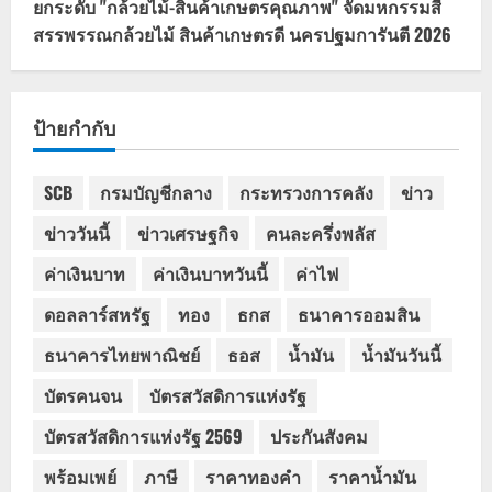
ยกระดับ "กล้วยไม้-สินค้าเกษตรคุณภาพ" จัดมหกรรมสี
สรรพรรณกล้วยไม้ สินค้าเกษตรดี นครปฐมการันตี 2026
ป้ายกำกับ
SCB
กรมบัญชีกลาง
กระทรวงการคลัง
ข่าว
ข่าววันนี้
ข่าวเศรษฐกิจ
คนละครึ่งพลัส
ค่าเงินบาท
ค่าเงินบาทวันนี้
ค่าไฟ
ดอลลาร์สหรัฐ
ทอง
ธกส
ธนาคารออมสิน
ธนาคารไทยพาณิชย์
ธอส
น้ำมัน
น้ำมันวันนี้
บัตรคนจน
บัตรสวัสดิการแห่งรัฐ
บัตรสวัสดิการแห่งรัฐ 2569
ประกันสังคม
พร้อมเพย์
ภาษี
ราคาทองคำ
ราคาน้ำมัน