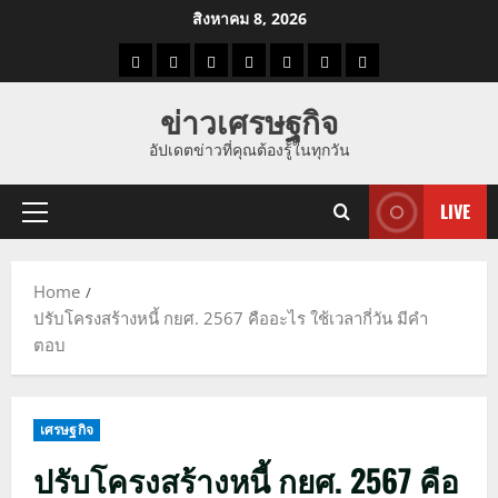
Skip
สิงหาคม 8, 2026
to
ราคา
แนว
ข่าว
ข่าว
ดูด
ที่
ผู้ชาย
content
น้ำมัน
โน้ม
วัน
ดารา
วง
เที่ยว
ข่าวเศรษฐกิจ
ราคา
นี้
อัปเดตข่าวที่คุณต้องรู้ในทุกวัน
ทอง
LIVE
Primary
Menu
Home
ปรับโครงสร้างหนี้ กยศ. 2567 คืออะไร ใช้เวลากี่วัน มีคำ
ตอบ
เศรษฐกิจ
ปรับโครงสร้างหนี้ กยศ. 2567 คือ