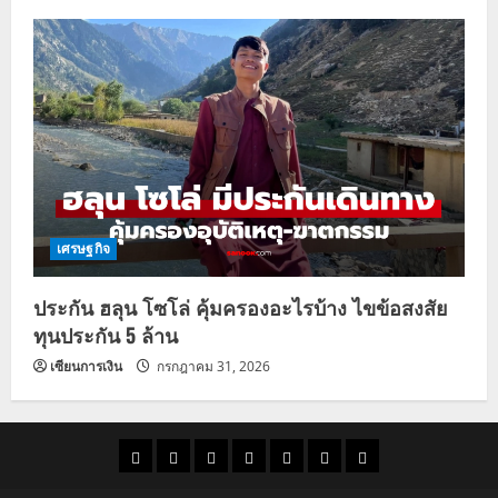
เศรษฐกิจ
ประกัน ฮลุน โซโล่ คุ้มครองอะไรบ้าง ไขข้อสงสัย
ทุนประกัน 5 ล้าน
เซียนการเงิน
กรกฎาคม 31, 2026
ราคา
แนว
ข่าว
ข่าว
ดูด
ที่
ผู้ชาย
น้ำมัน
โน้ม
วัน
ดารา
วง
เที่ยว