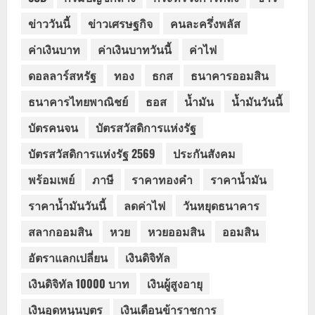
ข่าววันนี้
ข่าวเศรษฐกิจ
คนละครึ่งพลัส
ค่าเงินบาท
ค่าเงินบาทวันนี้
ค่าไฟ
ดอลลาร์สหรัฐ
ทอง
ธกส
ธนาคารออมสิน
ธนาคารไทยพาณิชย์
ธอส
น้ำมัน
น้ำมันวันนี้
บัตรคนจน
บัตรสวัสดิการแห่งรัฐ
บัตรสวัสดิการแห่งรัฐ 2569
ประกันสังคม
พร้อมเพย์
ภาษี
ราคาทองคำ
ราคาน้ำมัน
ราคาน้ำมันวันนี้
ลดค่าไฟ
วันหยุดธนาคาร
สลากออมสิน
หวย
หวยออมสิน
ออมสิน
อัตราแลกเปลี่ยน
เงินดิจิทัล
เงินดิจิทัล 10000 บาท
เงินผู้สูงอายุ
เงินอุดหนุนบุตร
เงินเดือนข้าราชการ