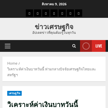
Skip
สิงหาคม 9, 2026
to
ราคา
แนว
ข่าว
ข่าว
ดูด
ที่
ผู้ชาย
content
น้ำมัน
โน้ม
วัน
ดารา
วง
เที่ยว
ข่าวเศรษฐกิจ
ราคา
นี้
อัปเดตข่าวที่คุณต้องรู้ในทุกวัน
ทอง
LIVE
Primary
Menu
Home
วิเคราะห์ค่าเงินบาทวันนี้ ท่ามกลางปัจจัยเศรษฐกิจไทยและ
สหรัฐฯ
เศรษฐกิจ
วิเคราะห์ค่าเงินบาทวันนี้