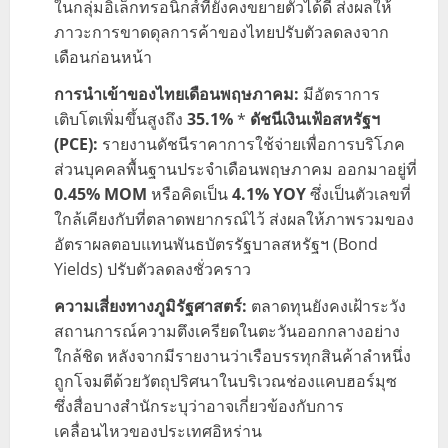
ในกลุ่มอิเล็กทรอนิกส์ที่ยังคงขยายตัวได้ดี ส่งผลให้
ภาวะการขาดดุลการค้าของไทยปรับตัวลดลงจาก
เดือนก่อนหน้า
การนำเข้าของไทยเดือนพฤษภาคม:
มีอัตราการ
เติบโตเพิ่มขึ้นสูงถึง
35.1%
*
ดัชนีเงินเฟ้อสหรัฐฯ
(PCE):
รายงานดัชนีราคาการใช้จ่ายเพื่อการบริโภค
ส่วนบุคคลพื้นฐานประจำเดือนพฤษภาคม ออกมาอยู่ที่
0.45% MOM
หรือคิดเป็น
4.1% YOY
ซึ่งเป็นตัวเลขที่
ใกล้เคียงกับที่ตลาดพยากรณ์ไว้ ส่งผลให้ภาพรวมของ
อัตราผลตอบแทนพันธบัตรรัฐบาลสหรัฐฯ (Bond
Yields) ปรับตัวลดลงชั่วคราว
ความเสี่ยงทางภูมิรัฐศาสตร์:
ตลาดทุนยังคงเฝ้าระวัง
สถานการณ์ความตึงเครียดในตะวันออกกลางอย่าง
ใกล้ชิด หลังจากมีรายงานว่าเรือบรรทุกสินค้าลำหนึ่ง
ถูกโจมตีด้วยวัตถุปริศนาในบริเวณช่องแคบฮอร์มุซ
ซึ่งสื่อบางสำนักระบุว่าอาจเกี่ยวข้องกับการ
เคลื่อนไหวของประเทศอิหร่าน