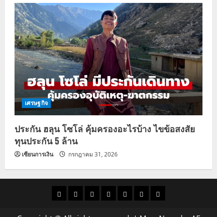
เศรษฐกิจ
ประกัน ฮลุน โซโล่ คุ้มครองอะไรบ้าง ไขข้อสงสัย
ทุนประกัน 5 ล้าน
เซียนการเงิน
กรกฎาคม 31, 2026
ราคา
แนว
ข่าว
ข่าว
ดูด
ที่
ผู้ชาย
น้ำมัน
โน้ม
วัน
ดารา
วง
เที่ยว