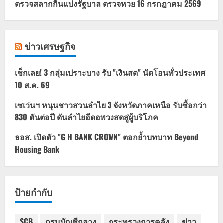
ตรวจสลากกินแบ่งรัฐบาล ตรวจหวย 16 กรกฎาคม 2569
ข่าวเศรษฐกิจ
เช็กเลย! 3 กลุ่มเปราะบาง รับ "เงินสด" นัดโอนทั่วประเทศ
10 ส.ค. 69
เซเว่นฯ หนุนชาวสวนลำไย 3 จังหวัดภาคเหนือ รับซื้อกว่า
830 ตันต่อปี ดันลำไยอีดอพวงสดสู่ผู้บริโภค
ธอส. เปิดตัว "G H BANK CROWN" ตอกย้ำบทบาท Beyond
Housing Bank
ป้ายกำกับ
SCB
กรมบัญชีกลาง
กระทรวงการคลัง
ข่าว