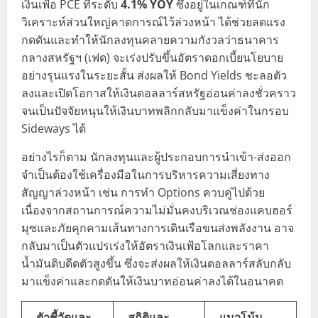
เงินเฟ้อ PCE ที่ระดับ
4.1% YOY
ซึ่งอยู่ในเกณฑ์ที่นัก
วิเคราะห์ส่วนใหญ่คาดการณ์ไว้ล่วงหน้า ได้ช่วยลดแรง
กดดันและทำให้นักลงทุนคลายความกังวลว่าธนาคาร
กลางสหรัฐฯ (เฟด) จะเร่งปรับขึ้นอัตราดอกเบี้ยนโยบาย
อย่างรุนแรงในระยะสั้น ส่งผลให้ Bond Yields ชะลอตัว
ลงและเปิดโอกาสให้เงินดอลลาร์สหรัฐอ่อนค่าลงชั่วคราว
จนเป็นปัจจัยหนุนให้เงินบาทพลิกกลับมาแข็งค่าในกรอบ
Sideways ได้
อย่างไรก็ตาม นักลงทุนและผู้ประกอบการนำเข้า-ส่งออก
จำเป็นต้องใช้เครื่องมือในการบริหารความเสี่ยงทาง
สัญญาล่วงหน้า เช่น การทำ Options ควบคู่ไปด้วย
เนื่องจากสถานการณ์ความไม่มั่นคงบริเวณช่องแคบฮอร์
มุซและภัยคุกคามเส้นทางการเดินเรือขนส่งพลังงาน อาจ
กลับมาเป็นตัวแปรเร่งให้อัตราเงินเฟ้อโลกและราคา
น้ำมันดิบดีดตัวสูงขึ้น ซึ่งจะส่งผลให้เงินดอลลาร์สลับกลับ
มาแข็งค่าและกดดันให้เงินบาทอ่อนค่าลงได้ในอนาคต
ตัวชี้วัดและ
สถิติและ
แนวโน้ม