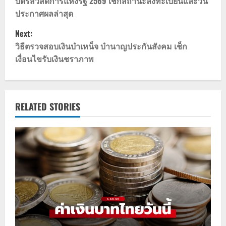
o
บัตรสวัสดิการแห่งรัฐ 2569 เช็กสถานะลงทะเบียนและวัน
ประกาศผลล่าสุด
s
Next:
t
วิธีตรวจสอบเงินบำเหน็จ บำนาญประกันสังคม เช็ก
เงื่อนไขรับเงินชราภาพ
n
a
v
RELATED STORIES
i
g
a
t
i