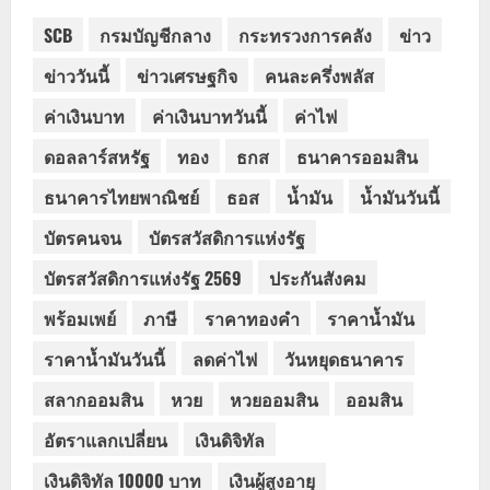
SCB
กรมบัญชีกลาง
กระทรวงการคลัง
ข่าว
ข่าววันนี้
ข่าวเศรษฐกิจ
คนละครึ่งพลัส
ค่าเงินบาท
ค่าเงินบาทวันนี้
ค่าไฟ
ดอลลาร์สหรัฐ
ทอง
ธกส
ธนาคารออมสิน
ธนาคารไทยพาณิชย์
ธอส
น้ำมัน
น้ำมันวันนี้
บัตรคนจน
บัตรสวัสดิการแห่งรัฐ
บัตรสวัสดิการแห่งรัฐ 2569
ประกันสังคม
พร้อมเพย์
ภาษี
ราคาทองคำ
ราคาน้ำมัน
ราคาน้ำมันวันนี้
ลดค่าไฟ
วันหยุดธนาคาร
สลากออมสิน
หวย
หวยออมสิน
ออมสิน
อัตราแลกเปลี่ยน
เงินดิจิทัล
เงินดิจิทัล 10000 บาท
เงินผู้สูงอายุ