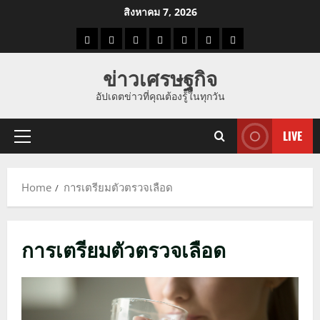
Skip
สิงหาคม 7, 2026
to
ราคา
แนว
ข่าว
ข่าว
ดูด
ที่
ผู้ชาย
content
น้ำมัน
โน้ม
วัน
ดารา
วง
เที่ยว
ข่าวเศรษฐกิจ
ราคา
นี้
อัปเดตข่าวที่คุณต้องรู้ในทุกวัน
ทอง
LIVE
Primary
Menu
Home
การเตรียมตัวตรวจเลือด
การเตรียมตัวตรวจเลือด