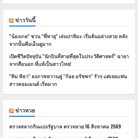
ข่าววันนี้
"น้องเกล" ชวน "พี่พายุ" เล่นปาหิมะ เริ่มต้นอย่างสวย หลัง
จากนั้นคือเอ็นดูมาก
เปิดชีวิตปัจจุบัน "นักบินที่สวยที่สุดในประวัติศาสตร์" ฉายา
จากสื่อนอก ที่แท้เป็นสาวไทย!
"ทิม พิธา" ลงภาพหวานคู่ "ก้อย อรัชพร" รัวๆ แต่เจอแฟน
สาวคอมเมนต์ เริ่ดมาก
ข่าวหวย
ตรวจสลากกินแบ่งรัฐบาล ตรวจหวย 16 สิงหาคม 2569