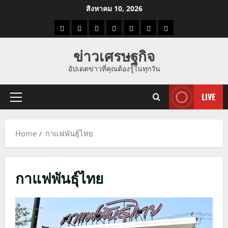
Skip
สิงหาคม 10, 2026
to
ราคา
แนว
ข่าว
ข่าว
ดูด
ที่
ผู้ชาย
content
น้ำมัน
โน้ม
วัน
ดารา
วง
เที่ยว
ข่าวเศรษฐกิจ
ราคา
นี้
อัปเดตข่าวที่คุณต้องรู้ในทุกวัน
ทอง
LIVE
Primary
Menu
Home
กาแฟพันธุ์ไทย
กาแฟพันธุ์ไทย