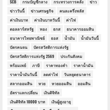
SCB
กรมบัญชีกลาง
กระทรวงการคลัง
ข่าว
ข่าววันนี้
ข่าวเศรษฐกิจ
คนละครึ่งพลัส
ค่าเงินบาท
ค่าเงินบาทวันนี้
ค่าไฟ
ดอลลาร์สหรัฐ
ทอง
ธกส
ธนาคารออมสิน
ธนาคารไทยพาณิชย์
ธอส
น้ำมัน
น้ำมันวันนี้
บัตรคนจน
บัตรสวัสดิการแห่งรัฐ
บัตรสวัสดิการแห่งรัฐ 2569
ประกันสังคม
พร้อมเพย์
ภาษี
ราคาทองคำ
ราคาน้ำมัน
ราคาน้ำมันวันนี้
ลดค่าไฟ
วันหยุดธนาคาร
สลากออมสิน
หวย
หวยออมสิน
ออมสิน
อัตราแลกเปลี่ยน
เงินดิจิทัล
เงินดิจิทัล 10000 บาท
เงินผู้สูงอายุ