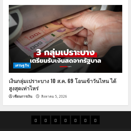
เศรษฐกิจ
เงินกลุ่มเปราะบาง 10 ส.ค. 69 โอนเข้าวันไหน ได้
สูงสุดเท่าไหร่
เซียนการเงิน
สิงหาคม 5, 2026
ราคา
แนว
ข่าว
ข่าว
ดูด
ที่
ผู้ชาย
น้ำมัน
โน้ม
วัน
ดารา
วง
เที่ยว