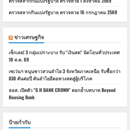
ตรวจสลากกินแบ่งรัฐบาล ตรวจหวย 1 สิงหาคม 2569
ตรวจสลากกินแบ่งรัฐบาล ตรวจหวย 16 กรกฎาคม 2569
ข่าวเศรษฐกิจ
เช็กเลย! 3 กลุ่มเปราะบาง รับ "เงินสด" นัดโอนทั่วประเทศ
10 ส.ค. 69
เซเว่นฯ หนุนชาวสวนลำไย 3 จังหวัดภาคเหนือ รับซื้อกว่า
830 ตันต่อปี ดันลำไยอีดอพวงสดสู่ผู้บริโภค
ธอส. เปิดตัว "G H BANK CROWN" ตอกย้ำบทบาท Beyond
Housing Bank
ป้ายกำกับ