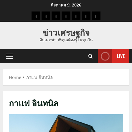
Skip
สิงหาคม 9, 2026
to
ราคา
แนว
ข่าว
ข่าว
ดูด
ที่
ผู้ชาย
content
น้ำมัน
โน้ม
วัน
ดารา
วง
เที่ยว
ข่าวเศรษฐกิจ
ราคา
นี้
อัปเดตข่าวที่คุณต้องรู้ในทุกวัน
ทอง
LIVE
Primary
Menu
Home
กาแฟ อินทนิล
กาแฟ อินทนิล