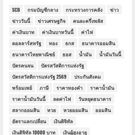
SCB
กรมบัญชีกลาง
กระทรวงการคลัง
ข่าว
ข่าววันนี้
ข่าวเศรษฐกิจ
คนละครึ่งพลัส
ค่าเงินบาท
ค่าเงินบาทวันนี้
ค่าไฟ
ดอลลาร์สหรัฐ
ทอง
ธกส
ธนาคารออมสิน
ธนาคารไทยพาณิชย์
ธอส
น้ำมัน
น้ำมันวันนี้
บัตรคนจน
บัตรสวัสดิการแห่งรัฐ
บัตรสวัสดิการแห่งรัฐ 2569
ประกันสังคม
พร้อมเพย์
ภาษี
ราคาทองคำ
ราคาน้ำมัน
ราคาน้ำมันวันนี้
ลดค่าไฟ
วันหยุดธนาคาร
สลากออมสิน
หวย
หวยออมสิน
ออมสิน
อัตราแลกเปลี่ยน
เงินดิจิทัล
เงินดิจิทัล 10000 บาท
เงินผู้สูงอายุ