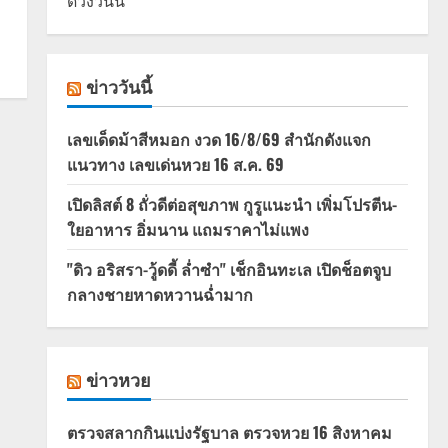
ดวงวันนี้
ข่าววันนี้
เลขเด็ดม้าสีหมอก งวด 16/8/69 สำนักดังแจก
แนวทาง เลขเด่นหวย 16 ส.ค. 69
เปิดลิสต์ 8 ถั่วดีต่อสุขภาพ กูรูแนะนำ เพิ่มโปรตีน-
ใยอาหาร อิ่มนาน แถมราคาไม่แพง
"ดิว อริสรา-วู้ดดี้ ล่ำซำ" เช็กอินทะเล เปิดช็อตจูบ
กลางชายหาดหวานฉ่ำมาก
ข่าวหวย
ตรวจสลากกินแบ่งรัฐบาล ตรวจหวย 16 สิงหาคม