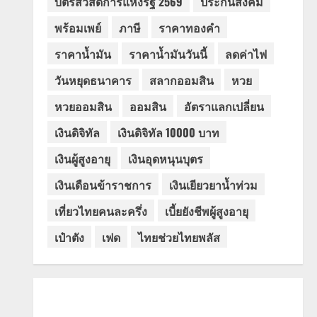
บัตรสวัสดิการแห่งรัฐ 2569
ประกันสังคม
พร้อมเพย์
ภาษี
ราคาทองคำ
ราคาน้ำมัน
ราคาน้ำมันวันนี้
ลดค่าไฟ
วันหยุดธนาคาร
สลากออมสิน
หวย
หวยออมสิน
ออมสิน
อัตราแลกเปลี่ยน
เงินดิจิทัล
เงินดิจิทัล 10000 บาท
เงินผู้สูงอายุ
เงินอุดหนุนบุตร
เงินเดือนข้าราชการ
เงินเยียวยาน้ำท่วม
เที่ยวไทยคนละครึ่ง
เบี้ยยังชีพผู้สูงอายุ
เป๋าตัง
เฟด
ไทยช่วยไทยพลัส