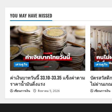
YOU MAY HAVE MISSED
เศรษฐกิจ
เศรษฐกิจ
ค่าเงินบาทวันนี้ 33.10-33.35 แข็งค่าตาม
บัตรสวัสดิ
ราคาน้ำมันดิ่งแรง
ไม่ผ่านเกณ
เซียนการเงิน
สิงหาคม 5, 2026
เซียนการเงิน