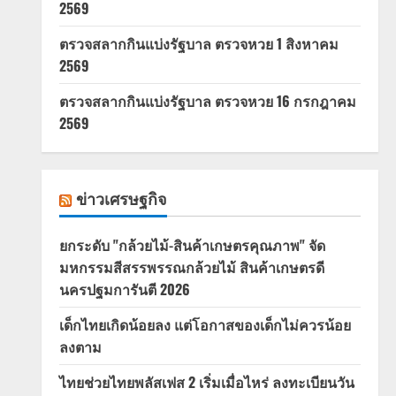
2569
ตรวจสลากกินแบ่งรัฐบาล ตรวจหวย 1 สิงหาคม
2569
ตรวจสลากกินแบ่งรัฐบาล ตรวจหวย 16 กรกฎาคม
2569
ข่าวเศรษฐกิจ
ยกระดับ "กล้วยไม้-สินค้าเกษตรคุณภาพ" จัด
มหกรรมสีสรรพรรณกล้วยไม้ สินค้าเกษตรดี
นครปฐมการันตี 2026
เด็กไทยเกิดน้อยลง แต่โอกาสของเด็กไม่ควรน้อย
ลงตาม
ไทยช่วยไทยพลัสเฟส 2 เริ่มเมื่อไหร่ ลงทะเบียนวัน