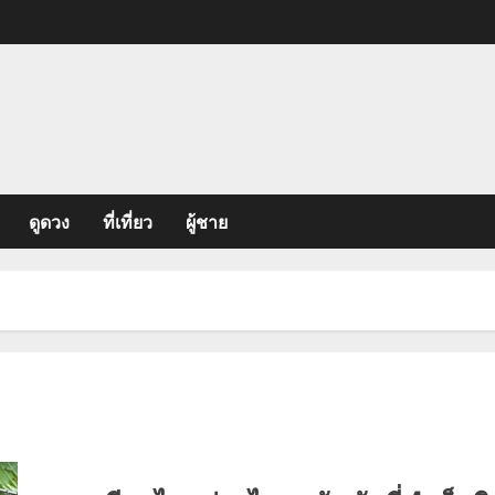
ดูดวง
ที่เที่ยว
ผู้ชาย