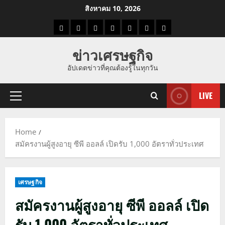
Skip
สิงหาคม 10, 2026
to
ราคา
แนว
ข่าว
ข่าว
ดูด
ที่
ผู้ชาย
content
น้ำมัน
โน้ม
วัน
ดารา
วง
เที่ยว
ข่าวเศรษฐกิจ
ราคา
นี้
อัปเดตข่าวที่คุณต้องรู้ในทุกวัน
ทอง
LIVE
Primary
Menu
Home
สมัครงานผู้สูงอายุ ซีพี ออลล์ เปิดรับ 1,000 อัตราทั่วประเทศ
เศรษฐกิจ
สมัครงานผู้สูงอายุ ซีพี ออลล์ เปิด
รับ 1,000 อัตราทั่วประเทศ