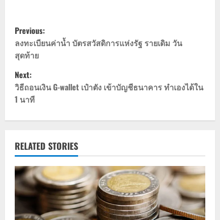
P
Previous:
o
ลงทะเบียนค่าน้ำ บัตรสวัสดิการแห่งรัฐ รายเดิม วัน
สุดท้าย
s
Next:
t
วิธีถอนเงิน G-wallet เป๋าตัง เข้าบัญชีธนาคาร ทำเองได้ใน
1 นาที
n
a
v
RELATED STORIES
i
g
a