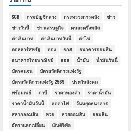
SCB
กรมบัญชีกลาง
กระทรวงการคลัง
ข่าว
ข่าววันนี้
ข่าวเศรษฐกิจ
คนละครึ่งพลัส
ค่าเงินบาท
ค่าเงินบาทวันนี้
ค่าไฟ
ดอลลาร์สหรัฐ
ทอง
ธกส
ธนาคารออมสิน
ธนาคารไทยพาณิชย์
ธอส
น้ำมัน
น้ำมันวันนี้
บัตรคนจน
บัตรสวัสดิการแห่งรัฐ
บัตรสวัสดิการแห่งรัฐ 2569
ประกันสังคม
พร้อมเพย์
ภาษี
ราคาทองคำ
ราคาน้ำมัน
ราคาน้ำมันวันนี้
ลดค่าไฟ
วันหยุดธนาคาร
สลากออมสิน
หวย
หวยออมสิน
ออมสิน
อัตราแลกเปลี่ยน
เงินดิจิทัล