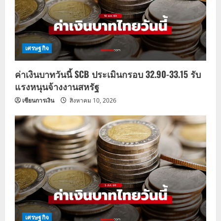
t
i
o
เศรษฐกิจ
n
ค่าเงินบาทวันนี้ SCB ประเมินกรอบ 32.90-33.15 รับ
แรงหนุนจ้างงานสหรัฐ
เซียนการเงิน
สิงหาคม 10, 2026
เศรษฐกิจ