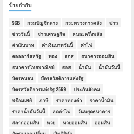
ป้ายกำกับ
SCB
กรมบัญชีกลาง
กระทรวงการคลัง
ข่าว
ข่าววันนี้
ข่าวเศรษฐกิจ
คนละครึ่งพลัส
ค่าเงินบาท
ค่าเงินบาทวันนี้
ค่าไฟ
ดอลลาร์สหรัฐ
ทอง
ธกส
ธนาคารออมสิน
ธนาคารไทยพาณิชย์
ธอส
น้ำมัน
น้ำมันวันนี้
บัตรคนจน
บัตรสวัสดิการแห่งรัฐ
บัตรสวัสดิการแห่งรัฐ 2569
ประกันสังคม
พร้อมเพย์
ภาษี
ราคาทองคำ
ราคาน้ำมัน
ราคาน้ำมันวันนี้
ลดค่าไฟ
วันหยุดธนาคาร
สลากออมสิน
หวย
หวยออมสิน
ออมสิน
อัตราแลกเปลี่ยน
เงินดิจิทัล