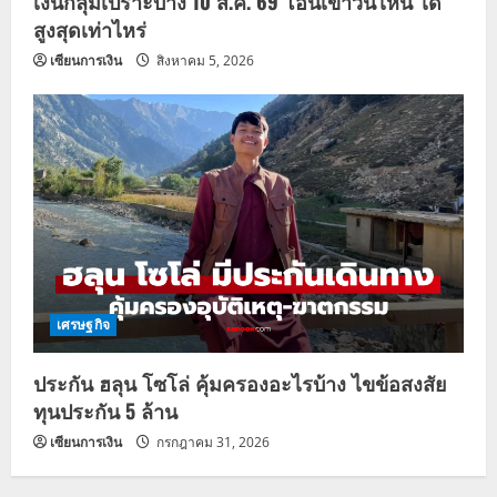
เงินกลุ่มเปราะบาง 10 ส.ค. 69 โอนเข้าวันไหน ได้
สูงสุดเท่าไหร่
เซียนการเงิน
สิงหาคม 5, 2026
เศรษฐกิจ
ประกัน ฮลุน โซโล่ คุ้มครองอะไรบ้าง ไขข้อสงสัย
ทุนประกัน 5 ล้าน
เซียนการเงิน
กรกฎาคม 31, 2026