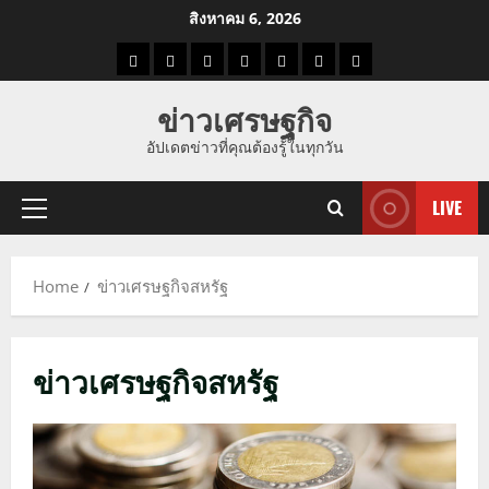
Skip
สิงหาคม 6, 2026
to
ราคา
แนว
ข่าว
ข่าว
ดูด
ที่
ผู้ชาย
content
น้ำมัน
โน้ม
วัน
ดารา
วง
เที่ยว
ข่าวเศรษฐกิจ
ราคา
นี้
อัปเดตข่าวที่คุณต้องรู้ในทุกวัน
ทอง
LIVE
Primary
Menu
Home
ข่าวเศรษฐกิจสหรัฐ
ข่าวเศรษฐกิจสหรัฐ