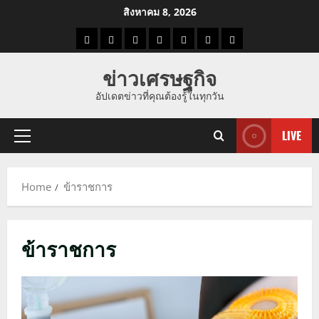
Skip
สิงหาคม 8, 2026
to
ราคา
แนว
ข่าว
ข่าว
ดูด
ที่
ผู้ชาย
content
น้ำมัน
โน้ม
วัน
ดารา
วง
เที่ยว
ข่าวเศรษฐกิจ
ราคา
นี้
อัปเดตข่าวที่คุณต้องรู้ในทุกวัน
ทอง
LIVE
Primary
Menu
Home
ข้าราชการ
ข้าราชการ