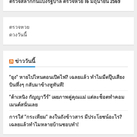
ตรวจสลากกินแบ่งรัฐบาล ตรวจหวย 16 มิถุนายน 2569
ตรวจหวย
ดวงวันนี้
ข่าววันนี้
"ยุง" หายไปไหนตอนเปิดไฟ? เฉลยแล้ว ทำไมมืดปุ๊บเสียง
บินหึ่งๆ กลับมาข้างหูทันที!
"ต้าเหนิง กัญญาวีร์" เผยภาพคู่คุณแม่ แต่ละช็อตทำคอม
เมนต์สนั่นเลย
การใส่ "กระเทียม" ลงในถังข้าวสาร มีประโยชน์อะไร?
เฉลยแล้วทำไมหลายบ้านชอบทำ!