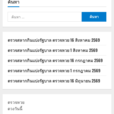
ค้นหา
เฟส
2
ล่าสุด
2569
ค้นหา
ได้
เงิน
สำหรับ:
เท่า
ไหร่
ลง
ทะเบียน
ยัง
ตรวจสลากกินแบ่งรัฐบาล ตรวจหวย 16 สิงหาคม 2569
ไง
ตรวจสลากกินแบ่งรัฐบาล ตรวจหวย 1 สิงหาคม 2569
ตรวจสลากกินแบ่งรัฐบาล ตรวจหวย 16 กรกฎาคม 2569
ตรวจสลากกินแบ่งรัฐบาล ตรวจหวย 1 กรกฎาคม 2569
ตรวจสลากกินแบ่งรัฐบาล ตรวจหวย 16 มิถุนายน 2569
ตรวจหวย
ดวงวันนี้