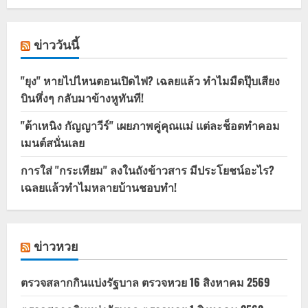
ข่าววันนี้
"ยุง" หายไปไหนตอนเปิดไฟ? เฉลยแล้ว ทำไมมืดปุ๊บเสียง
บินหึ่งๆ กลับมาข้างหูทันที!
"ต้าเหนิง กัญญาวีร์" เผยภาพคู่คุณแม่ แต่ละช็อตทำคอม
เมนต์สนั่นเลย
การใส่ "กระเทียม" ลงในถังข้าวสาร มีประโยชน์อะไร?
เฉลยแล้วทำไมหลายบ้านชอบทำ!
ข่าวหวย
ตรวจสลากกินแบ่งรัฐบาล ตรวจหวย 16 สิงหาคม 2569