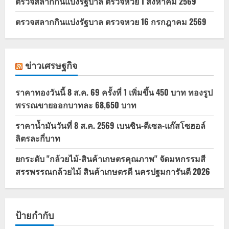
ตรวจสลากกินแบ่งรัฐบาล ตรวจหวย 1 สิงหาคม 2569
ตรวจสลากกินแบ่งรัฐบาล ตรวจหวย 16 กรกฎาคม 2569
ข่าวเศรษฐกิจ
ราคาทองวันนี้ 8 ส.ค. 69 ครั้งที่ 1 เพิ่มขึ้น 450 บาท ทองรูป
พรรณขายออกบาทละ 68,650 บาท
ราคาน้ำมันวันที่ 8 ส.ค. 2569 เบนซิน-ดีเซล-แก๊สโซฮอล์
ลิตรละกี่บาท
ยกระดับ "กล้วยไม้-สินค้าเกษตรคุณภาพ" จัดมหกรรมสี
สรรพรรณกล้วยไม้ สินค้าเกษตรดี นครปฐมการันตี 2026
ป้ายกำกับ