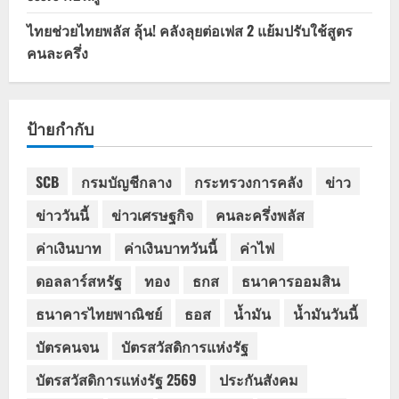
ไทยช่วยไทยพลัส ลุ้น! คลังลุยต่อเฟส 2 แย้มปรับใช้สูตร
คนละครึ่ง
ป้ายกำกับ
SCB
กรมบัญชีกลาง
กระทรวงการคลัง
ข่าว
ข่าววันนี้
ข่าวเศรษฐกิจ
คนละครึ่งพลัส
ค่าเงินบาท
ค่าเงินบาทวันนี้
ค่าไฟ
ดอลลาร์สหรัฐ
ทอง
ธกส
ธนาคารออมสิน
ธนาคารไทยพาณิชย์
ธอส
น้ำมัน
น้ำมันวันนี้
บัตรคนจน
บัตรสวัสดิการแห่งรัฐ
บัตรสวัสดิการแห่งรัฐ 2569
ประกันสังคม