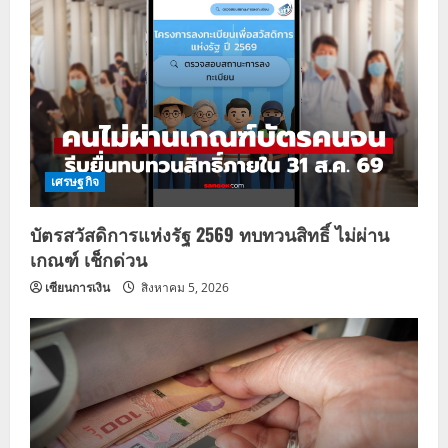
เศรษฐกิจ
บัตรสวัสดิการแห่งรัฐ 2569 ทบทวนสิทธิ์ ไม่ผ่าน
เกณฑ์ เช็กด่วน
เซียนการเงิน
สิงหาคม 5, 2026