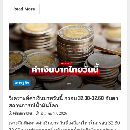
Read
Read More
more
about
สรุป
ค่า
เงิน
บาท
วัน
นี้
จับตา
สงคราม
อิหร่าน
ดัน
ราคา
น้ำมัน
พุ่ง
เศรษฐกิจ
วิเคราะห์ค่าเงินบาทวันนี้ กรอบ 32.30-32.60 จับตา
สถานการณ์น้ำมันโลก
เซียนการเงิน
มีนาคม 17, 2026
เจาะลึกทิศทางค่าเงินบาทวันนี้เคลื่อนไหวในกรอบ 32.30-
32.60 บาทต่อดอลลาร์ หลังราคาน้ำมันดิบโลกย่อตัวลง