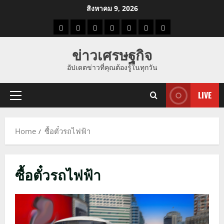
Skip
สิงหาคม 9, 2026
to
ราคา
แนว
ข่าว
ข่าว
ดูด
ที่
ผู้ชาย
content
น้ำมัน
โน้ม
วัน
ดารา
วง
เที่ยว
ข่าวเศรษฐกิจ
ราคา
นี้
อัปเดตข่าวที่คุณต้องรู้ในทุกวัน
ทอง
LIVE
Primary
Menu
Home
ซื้อตั๋วรถไฟฟ้า
ซื้อตั๋วรถไฟฟ้า