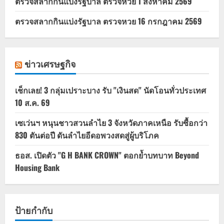
ตรวจสลากกินแบ่งรัฐบาล ตรวจหวย 1 สิงหาคม 2569
ตรวจสลากกินแบ่งรัฐบาล ตรวจหวย 16 กรกฎาคม 2569
ข่าวเศรษฐกิจ
เช็กเลย! 3 กลุ่มเปราะบาง รับ "เงินสด" นัดโอนทั่วประเทศ
10 ส.ค. 69
เซเว่นฯ หนุนชาวสวนลำไย 3 จังหวัดภาคเหนือ รับซื้อกว่า
830 ตันต่อปี ดันลำไยอีดอพวงสดสู่ผู้บริโภค
ธอส. เปิดตัว "G H BANK CROWN" ตอกย้ำบทบาท Beyond
Housing Bank
ป้ายกำกับ