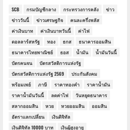
SCB
กรมบัญชีกลาง
กระทรวงการคลัง
ข่าว
ข่าววันนี้
ข่าวเศรษฐกิจ
คนละครึ่งพลัส
ค่าเงินบาท
ค่าเงินบาทวันนี้
ค่าไฟ
ดอลลาร์สหรัฐ
ทอง
ธกส
ธนาคารออมสิน
ธนาคารไทยพาณิชย์
ธอส
น้ำมัน
น้ำมันวันนี้
บัตรคนจน
บัตรสวัสดิการแห่งรัฐ
บัตรสวัสดิการแห่งรัฐ 2569
ประกันสังคม
พร้อมเพย์
ภาษี
ราคาทองคำ
ราคาน้ำมัน
ราคาน้ำมันวันนี้
ลดค่าไฟ
วันหยุดธนาคาร
สลากออมสิน
หวย
หวยออมสิน
ออมสิน
อัตราแลกเปลี่ยน
เงินดิจิทัล
เงินดิจิทัล 10000 บาท
เงินผู้สูงอายุ