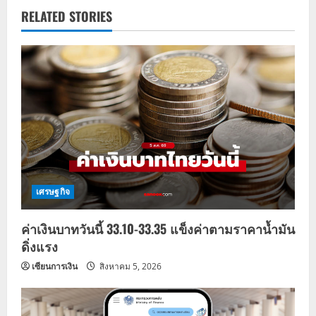
v
RELATED STORIES
i
g
a
t
i
o
เศรษฐกิจ
n
ค่าเงินบาทวันนี้ 33.10-33.35 แข็งค่าตามราคาน้ำมัน
ดิ่งแรง
เซียนการเงิน
สิงหาคม 5, 2026