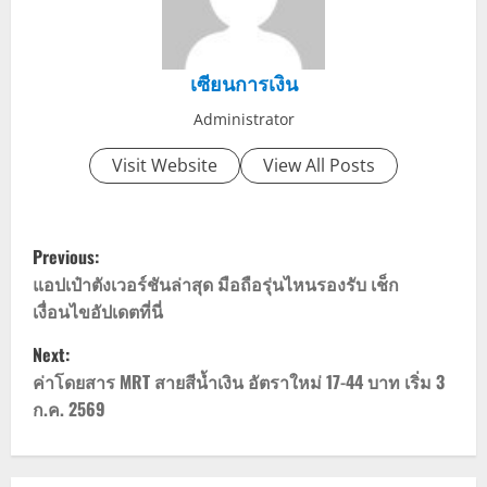
เซียนการเงิน
Administrator
Visit Website
View All Posts
P
Previous:
o
แอปเป๋าตังเวอร์ชันล่าสุด มือถือรุ่นไหนรองรับ เช็ก
เงื่อนไขอัปเดตที่นี่
s
Next:
t
ค่าโดยสาร MRT สายสีน้ำเงิน อัตราใหม่ 17-44 บาท เริ่ม 3
ก.ค. 2569
n
a