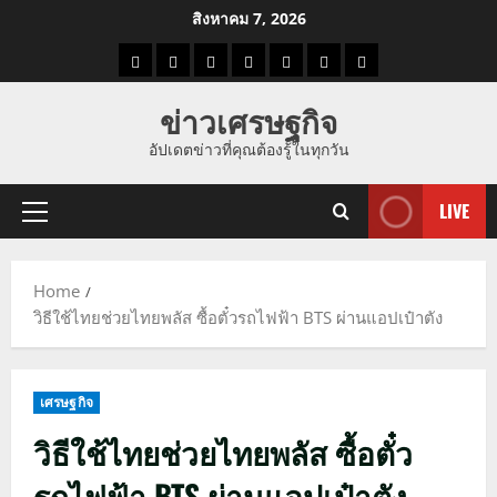
Skip
สิงหาคม 7, 2026
to
ราคา
แนว
ข่าว
ข่าว
ดูด
ที่
ผู้ชาย
content
น้ำมัน
โน้ม
วัน
ดารา
วง
เที่ยว
ข่าวเศรษฐกิจ
ราคา
นี้
อัปเดตข่าวที่คุณต้องรู้ในทุกวัน
ทอง
LIVE
Primary
Menu
Home
วิธีใช้ไทยช่วยไทยพลัส ซื้อตั๋วรถไฟฟ้า BTS ผ่านแอปเป๋าตัง
เศรษฐกิจ
วิธีใช้ไทยช่วยไทยพลัส ซื้อตั๋ว
รถไฟฟ้า BTS ผ่านแอปเป๋าตัง