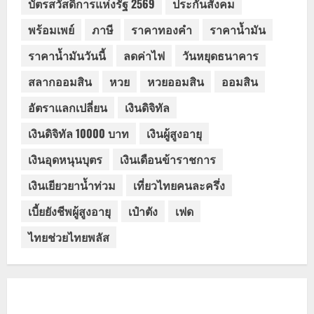
บัตรสวัสดิการแห่งรัฐ 2569
ประกันสังคม
พร้อมเพย์
ภาษี
ราคาทองคำ
ราคาน้ำมัน
ราคาน้ำมันวันนี้
ลดค่าไฟ
วันหยุดธนาคาร
สลากออมสิน
หวย
หวยออมสิน
ออมสิน
อัตราแลกเปลี่ยน
เงินดิจิทัล
เงินดิจิทัล 10000 บาท
เงินผู้สูงอายุ
เงินอุดหนุนบุตร
เงินเดือนข้าราชการ
เงินเยียวยาน้ำท่วม
เที่ยวไทยคนละครึ่ง
เบี้ยยังชีพผู้สูงอายุ
เป๋าตัง
เฟด
ไทยช่วยไทยพลัส