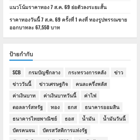
แนวโน้มราคาทอง 7 ส.ค. 69 ย่อตัวลงระยะสั้น
ราคาทองวันนี้ 7 ส.ค. 69 ครั้งที่ 1 คงที่ ทองรูปพรรณขาย
ออกบาทละ 67,550 บาท
ป้ายกำกับ
SCB
กรมบัญชีกลาง
กระทรวงการคลัง
ข่าว
ข่าววันนี้
ข่าวเศรษฐกิจ
คนละครึ่งพลัส
ค่าเงินบาท
ค่าเงินบาทวันนี้
ค่าไฟ
ดอลลาร์สหรัฐ
ทอง
ธกส
ธนาคารออมสิน
ธนาคารไทยพาณิชย์
ธอส
น้ำมัน
น้ำมันวันนี้
บัตรคนจน
บัตรสวัสดิการแห่งรัฐ