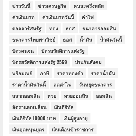
ข่าววันนี้
ข่าวเศรษฐกิจ
คนละครึ่งพลัส
ค่าเงินบาท
ค่าเงินบาทวันนี้
ค่าไฟ
ดอลลาร์สหรัฐ
ทอง
ธกส
ธนาคารออมสิน
ธนาคารไทยพาณิชย์
ธอส
น้ำมัน
น้ำมันวันนี้
บัตรคนจน
บัตรสวัสดิการแห่งรัฐ
บัตรสวัสดิการแห่งรัฐ 2569
ประกันสังคม
พร้อมเพย์
ภาษี
ราคาทองคำ
ราคาน้ำมัน
ราคาน้ำมันวันนี้
ลดค่าไฟ
วันหยุดธนาคาร
สลากออมสิน
หวย
หวยออมสิน
ออมสิน
อัตราแลกเปลี่ยน
เงินดิจิทัล
เงินดิจิทัล 10000 บาท
เงินผู้สูงอายุ
เงินอุดหนุนบุตร
เงินเดือนข้าราชการ