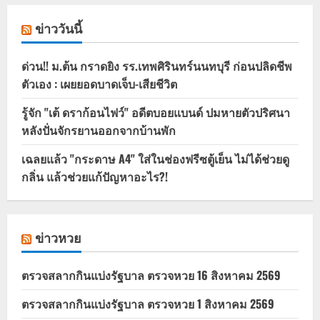
ข่าววันนี้
ด่วน!! ม.ต้น กราดยิง รร.เทพศิรินทร์นนทบุรี ก่อนปลิดชีพ
ตัวเอง : เผยยอดบาดเจ็บ-เสียชีวิต
รู้จัก "เต้ ดราก้อนไฟว์" อดีตบอยแบนด์ ปมหายตัวปริศนา
หลังปั่นจักรยานออกจากบ้านพัก
เฉลยแล้ว "กระดาษ A4" ใส่ในช่องฟรีซตู้เย็น ไม่ได้ช่วยดู
กลิ่น แล้วช่วยแก้ปัญหาอะไร?!
ข่าวหวย
ตรวจสลากกินแบ่งรัฐบาล ตรวจหวย 16 สิงหาคม 2569
ตรวจสลากกินแบ่งรัฐบาล ตรวจหวย 1 สิงหาคม 2569