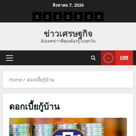
Skip
สิงหาคม 7, 2026
to
ราคา
แนว
ข่าว
ข่าว
ดูด
ที่
ผู้ชาย
content
น้ำมัน
โน้ม
วัน
ดารา
วง
เที่ยว
ข่าวเศรษฐกิจ
ราคา
นี้
อัปเดตข่าวที่คุณต้องรู้ในทุกวัน
ทอง
LIVE
Primary
Menu
Home
ดอกเบี้ยกู้บ้าน
ดอกเบี้ยกู้บ้าน