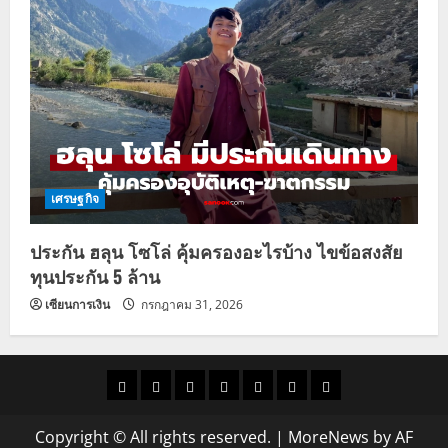
เศรษฐกิจ
ประกัน ฮลุน โซโล่ คุ้มครองอะไรบ้าง ไขข้อสงสัย
ทุนประกัน 5 ล้าน
เซียนการเงิน
กรกฎาคม 31, 2026
ราคา
แนว
ข่าว
ข่าว
ดูด
ที่
ผู้ชาย
น้ำมัน
โน้ม
วัน
ดารา
วง
เที่ยว
Copyright © All rights reserved.
|
MoreNews
by AF
ราคา
นี้