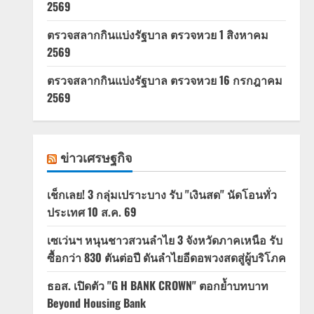
2569
ตรวจสลากกินแบ่งรัฐบาล ตรวจหวย 1 สิงหาคม
2569
ตรวจสลากกินแบ่งรัฐบาล ตรวจหวย 16 กรกฎาคม
2569
ข่าวเศรษฐกิจ
เช็กเลย! 3 กลุ่มเปราะบาง รับ "เงินสด" นัดโอนทั่ว
ประเทศ 10 ส.ค. 69
เซเว่นฯ หนุนชาวสวนลำไย 3 จังหวัดภาคเหนือ รับ
ซื้อกว่า 830 ตันต่อปี ดันลำไยอีดอพวงสดสู่ผู้บริโภค
ธอส. เปิดตัว "G H BANK CROWN" ตอกย้ำบทบาท
Beyond Housing Bank