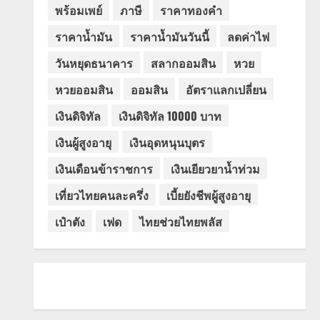
พร้อมเพย์
ภาษี
ราคาทองคำ
ราคาน้ำมัน
ราคาน้ำมันวันนี้
ลดค่าไฟ
วันหยุดธนาคาร
สลากออมสิน
หวย
หวยออมสิน
ออมสิน
อัตราแลกเปลี่ยน
เงินดิจิทัล
เงินดิจิทัล 10000 บาท
เงินผู้สูงอายุ
เงินอุดหนุนบุตร
เงินเดือนข้าราชการ
เงินเยียวยาน้ำท่วม
เที่ยวไทยคนละครึ่ง
เบี้ยยังชีพผู้สูงอายุ
เป๋าตัง
เฟด
ไทยช่วยไทยพลัส