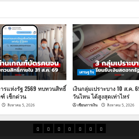
เศรษฐกิจ
การแห่งรัฐ 2569 ทบทวนสิทธิ์
เงินกลุ่มเปราะบาง 10 ส.ค. 
ฑ์ เช็กด่วน
วันไหน ได้สูงสุดเท่าไหร่
สิงหาคม 5, 2026
เซียนการเงิน
สิงหาคม 5, 2026
ราคา
แนว
ข่าว
ข่าว
ดูด
ที่
ผู้ชาย
น้ำมัน
โน้ม
วัน
ดารา
วง
เที่ยว