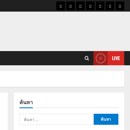
ราคา
แนว
ข่าว
ข่าว
ดูด
ที่
ผู้ชา
น้ำมัน
โน้ม
วัน
ดารา
วง
เที่ยว
ราคา
นี้
ทอง
LIVE
ค้นหา
ค้นหา
สำหรับ: