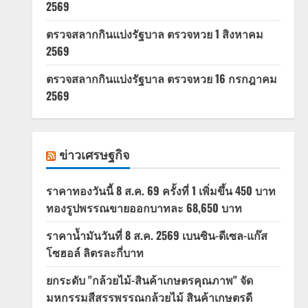
2569
ตรวจสลากกินแบ่งรัฐบาล ตรวจหวย 1 สิงหาคม
2569
ตรวจสลากกินแบ่งรัฐบาล ตรวจหวย 16 กรกฎาคม
2569
ข่าวเศรษฐกิจ
ราคาทองวันนี้ 8 ส.ค. 69 ครั้งที่ 1 เพิ่มขึ้น 450 บาท
ทองรูปพรรณขายออกบาทละ 68,650 บาท
ราคาน้ำมันวันที่ 8 ส.ค. 2569 เบนซิน-ดีเซล-แก๊ส
โซฮอล์ ลิตรละกี่บาท
ยกระดับ "กล้วยไม้-สินค้าเกษตรคุณภาพ" จัด
มหกรรมสีสรรพรรณกล้วยไม้ สินค้าเกษตรดี