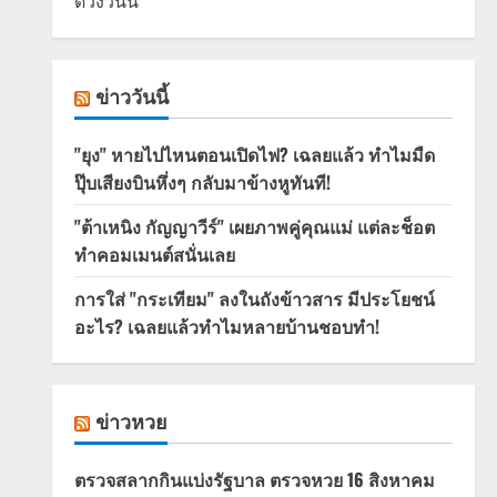
ดวงวันนี้
ข่าววันนี้
"ยุง" หายไปไหนตอนเปิดไฟ? เฉลยแล้ว ทำไมมืด
ปุ๊บเสียงบินหึ่งๆ กลับมาข้างหูทันที!
"ต้าเหนิง กัญญาวีร์" เผยภาพคู่คุณแม่ แต่ละช็อต
ทำคอมเมนต์สนั่นเลย
การใส่ "กระเทียม" ลงในถังข้าวสาร มีประโยชน์
อะไร? เฉลยแล้วทำไมหลายบ้านชอบทำ!
ข่าวหวย
ตรวจสลากกินแบ่งรัฐบาล ตรวจหวย 16 สิงหาคม