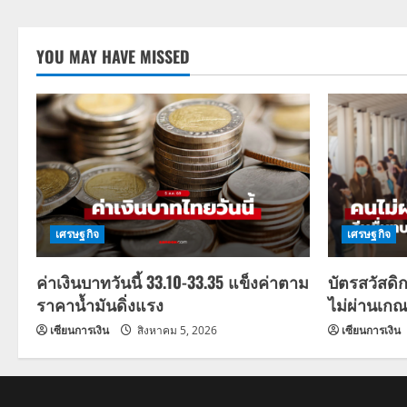
YOU MAY HAVE MISSED
เศรษฐกิจ
เศรษฐกิจ
ค่าเงินบาทวันนี้ 33.10-33.35 แข็งค่าตาม
บัตรสวัสดิ
ราคาน้ำมันดิ่งแรง
ไม่ผ่านเกณ
เซียนการเงิน
สิงหาคม 5, 2026
เซียนการเงิน