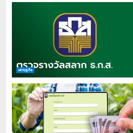
เศรษฐกิจ