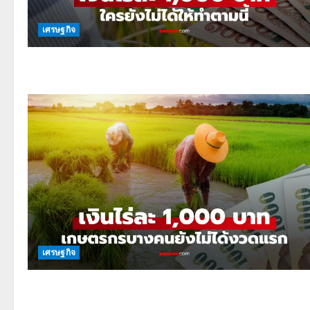
เศรษฐกิจ
เศรษฐกิจ