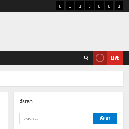
ราคา
แนว
ข่าว
ข่าว
ดูด
ที่
ผู้ชา
น้ำมัน
โน้ม
วัน
ดารา
วง
เที่ยว
ราคา
นี้
ทอง
LIVE
ค้นหา
ค้นหา
สำหรับ: