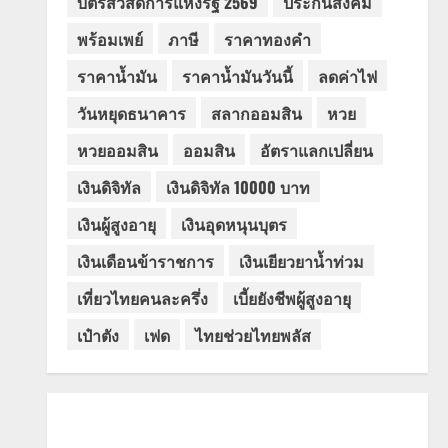
บัตรสวัสดิการแห่งรัฐ 2569
ประกันสังคม
พร้อมเพย์
ภาษี
ราคาทองคำ
ราคาน้ำมัน
ราคาน้ำมันวันนี้
ลดค่าไฟ
วันหยุดธนาคาร
สลากออมสิน
หวย
หวยออมสิน
ออมสิน
อัตราแลกเปลี่ยน
เงินดิจิทัล
เงินดิจิทัล 10000 บาท
เงินผู้สูงอายุ
เงินอุดหนุนบุตร
เงินเดือนข้าราชการ
เงินเยียวยาน้ำท่วม
เที่ยวไทยคนละครึ่ง
เบี้ยยังชีพผู้สูงอายุ
เป๋าตัง
เฟด
ไทยช่วยไทยพลัส