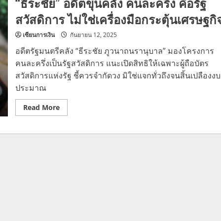
“ธีระชัย” อดีตขุนคลัง คนละครึ่ง คือรัฐ
สวัสดิการ ไม่ใช่เครื่องมือกระตุ้นเศรษฐกิ
เซียนการเงิน
กันยายน 12, 2025
อดีตรัฐมนตรีคลัง “ธีระชัย ภูวนาถนรานุบาล” มองโครงการ
คนละครึ่งเป็นรัฐสวัสดิการ แนะเปิดสิทธิให้เฉพาะผู้ถือบัตร
สวัสดิการแห่งรัฐ ชี้ควรจำกัดวง มิใช่แจกทั่วถึงจนสิ้นเปลืองงบ
ประมาณ
Read
Read More
more
about
“ธีร
ะชัย”
อดีต
ขุน
คลัง
คนละ
ครึ่ง
คือ
รัฐ
สวัสดิการ
ไม่ใช่
เครื่อง
มือ
กระตุ้น