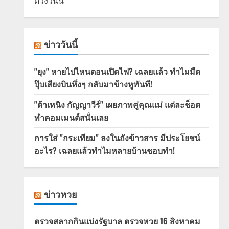
ดวงวันนี้
ข่าววันนี้
"ยุง" หายไปไหนตอนเปิดไฟ? เฉลยแล้ว ทำไมมืด
ปุ๊บเสียงบินหึ่งๆ กลับมาข้างหูทันที!
"ต้าเหนิง กัญญาวีร์" เผยภาพคู่คุณแม่ แต่ละช็อต
ทำคอมเมนต์สนั่นเลย
การใส่ "กระเทียม" ลงในถังข้าวสาร มีประโยชน์
อะไร? เฉลยแล้วทำไมหลายบ้านชอบทำ!
ข่าวหวย
ตรวจสลากกินแบ่งรัฐบาล ตรวจหวย 16 สิงหาคม