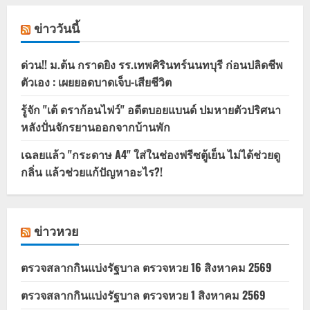
ข่าววันนี้
ด่วน!! ม.ต้น กราดยิง รร.เทพศิรินทร์นนทบุรี ก่อนปลิดชีพ
ตัวเอง : เผยยอดบาดเจ็บ-เสียชีวิต
รู้จัก "เต้ ดราก้อนไฟว์" อดีตบอยแบนด์ ปมหายตัวปริศนา
หลังปั่นจักรยานออกจากบ้านพัก
เฉลยแล้ว "กระดาษ A4" ใส่ในช่องฟรีซตู้เย็น ไม่ได้ช่วยดู
กลิ่น แล้วช่วยแก้ปัญหาอะไร?!
ข่าวหวย
ตรวจสลากกินแบ่งรัฐบาล ตรวจหวย 16 สิงหาคม 2569
ตรวจสลากกินแบ่งรัฐบาล ตรวจหวย 1 สิงหาคม 2569