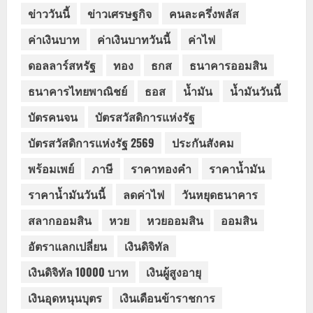
ข่าววันนี้
ข่าวเศรษฐกิจ
คนละครึ่งพลัส
ค่าเงินบาท
ค่าเงินบาทวันนี้
ค่าไฟ
ดอลลาร์สหรัฐ
ทอง
ธกส
ธนาคารออมสิน
ธนาคารไทยพาณิชย์
ธอส
น้ำมัน
น้ำมันวันนี้
บัตรคนจน
บัตรสวัสดิการแห่งรัฐ
บัตรสวัสดิการแห่งรัฐ 2569
ประกันสังคม
พร้อมเพย์
ภาษี
ราคาทองคำ
ราคาน้ำมัน
ราคาน้ำมันวันนี้
ลดค่าไฟ
วันหยุดธนาคาร
สลากออมสิน
หวย
หวยออมสิน
ออมสิน
อัตราแลกเปลี่ยน
เงินดิจิทัล
เงินดิจิทัล 10000 บาท
เงินผู้สูงอายุ
เงินอุดหนุนบุตร
เงินเดือนข้าราชการ