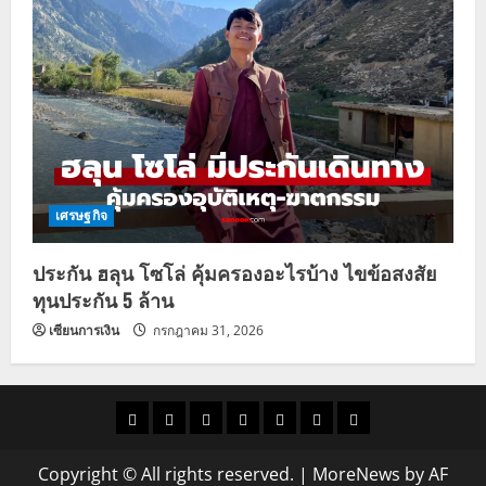
เศรษฐกิจ
ประกัน ฮลุน โซโล่ คุ้มครองอะไรบ้าง ไขข้อสงสัย
ทุนประกัน 5 ล้าน
เซียนการเงิน
กรกฎาคม 31, 2026
ราคา
แนว
ข่าว
ข่าว
ดูด
ที่
ผู้ชาย
น้ำมัน
โน้ม
วัน
ดารา
วง
เที่ยว
Copyright © All rights reserved.
|
MoreNews
by AF
ราคา
นี้