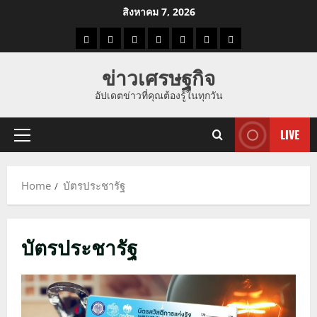
Skip
สิงหาคม 7, 2026
to
ราคา
แนว
ข่าว
ข่าว
ดูด
ที่
ผู้ชาย
content
น้ำมัน
โน้ม
วัน
ดารา
วง
เที่ยว
ข่าวเศรษฐกิจ
ราคา
นี้
อัปเดตข่าวที่คุณต้องรู้ในทุกวัน
ทอง
LIVE
Primary
Menu
Home
บัตรประชารัฐ
บัตรประชารัฐ