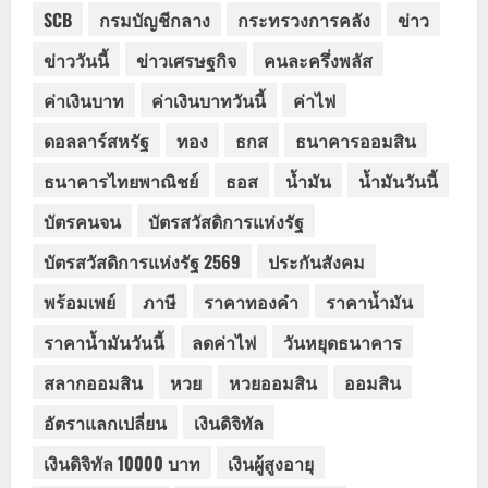
SCB
กรมบัญชีกลาง
กระทรวงการคลัง
ข่าว
ข่าววันนี้
ข่าวเศรษฐกิจ
คนละครึ่งพลัส
ค่าเงินบาท
ค่าเงินบาทวันนี้
ค่าไฟ
ดอลลาร์สหรัฐ
ทอง
ธกส
ธนาคารออมสิน
ธนาคารไทยพาณิชย์
ธอส
น้ำมัน
น้ำมันวันนี้
บัตรคนจน
บัตรสวัสดิการแห่งรัฐ
บัตรสวัสดิการแห่งรัฐ 2569
ประกันสังคม
พร้อมเพย์
ภาษี
ราคาทองคำ
ราคาน้ำมัน
ราคาน้ำมันวันนี้
ลดค่าไฟ
วันหยุดธนาคาร
สลากออมสิน
หวย
หวยออมสิน
ออมสิน
อัตราแลกเปลี่ยน
เงินดิจิทัล
เงินดิจิทัล 10000 บาท
เงินผู้สูงอายุ