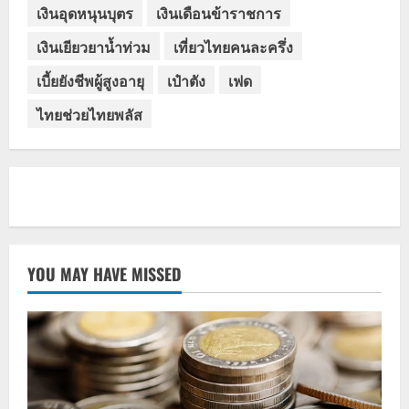
เงินอุดหนุนบุตร
เงินเดือนข้าราชการ
เงินเยียวยาน้ำท่วม
เที่ยวไทยคนละครึ่ง
เบี้ยยังชีพผู้สูงอายุ
เป๋าตัง
เฟด
ไทยช่วยไทยพลัส
YOU MAY HAVE MISSED