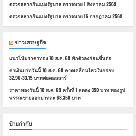
ตรวจสลากกินแบ่งรัฐบาล ตรวจหวย 1 สิงหาคม 2569
ตรวจสลากกินแบ่งรัฐบาล ตรวจหวย 16 กรกฎาคม 2569
ข่าวเศรษฐกิจ
แนวโน้มราคาทอง 10 ส.ค. 69 พักตัวลงก่อนขึ้นต่อ
ค่าเงินบาทวันนี้ 10 ส.ค. 69 คาดเคลื่อนไหวในกรอบ
32.90-33.15 บาทต่อดอลลาร์
ราคาทองวันนี้ 10 ส.ค. 69 ครั้งที่ 1 ลดลง 350 บาท ทองรูป
พรรณขายออกบาทละ 68,350 บาท
ป้ายกำกับ