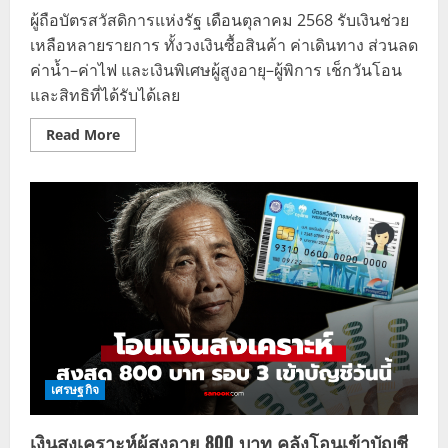
ผู้ถือบัตรสวัสดิการแห่งรัฐ เดือนตุลาคม 2568 รับเงินช่วย
เหลือหลายรายการ ทั้งวงเงินซื้อสินค้า ค่าเดินทาง ส่วนลด
ค่าน้ำ–ค่าไฟ และเงินพิเศษผู้สูงอายุ–ผู้พิการ เช็กวันโอน
และสิทธิที่ได้รับได้เลย
Read
Read More
more
about
บัตร
สวัสดิการ
แห่ง
รัฐ
ตุลาคม
2568
มี
เงิน
พิเศษ
เข้า!
เช็
กสิ
ทธิ
วงเงิน
และ
วัน
เศรษฐกิจ
โอน
ที่
นี่
เงินสงเคราะห์ผู้สูงอายุ 800 บาท คลังโอนเข้าบัญชี