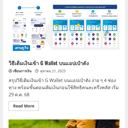
G-
wallet
เป๋า
ตัง
เข้า
บัญชี
ธนาคาร
ทำ
เอง
ได้
ใน
1
เศรษฐกิจ
นาที
วิธีเติมเงินเข้า G Wallet บนแอปเป๋าตัง
เซียนการเงิน
ตุลาคม 21, 2025
สรุปวิธีเติมเงินเข้า G Wallet บนแอปเป๋าตัง ง่าย ๆ 4 ช่อง
ทาง พร้อมขั้นตอนเติมเงินก่อนใช้สิทธิคนละครึ่งพลัส เริ่ม
29 ต.ค. 68
Read
Read More
more
about
วิธี
เติม
เงิน