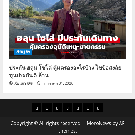
เศรษฐกิจ
ประกัน ฮลุน โซโล่ คุ้มครองอะไรบ้าง ไขข้อสงสัย
ทุนประกัน 5 ล้าน
เซียนการเงิน
กรกฎาคม 31, 2026
ราคา
แนว
ข่าว
ข่าว
ดูด
ที่
ผู้ชาย
น้ำมัน
โน้ม
วัน
ดารา
วง
เที่ยว
Copyright © All rights reserved.
|
MoreNews
by AF
ราคา
นี้
themes.
ทอง