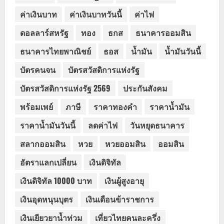
ค่าเงินบาท
ค่าเงินบาทวันนี้
ค่าไฟ
ดอลลาร์สหรัฐ
ทอง
ธกส
ธนาคารออมสิน
ธนาคารไทยพาณิชย์
ธอส
น้ำมัน
น้ำมันวันนี้
บัตรคนจน
บัตรสวัสดิการแห่งรัฐ
บัตรสวัสดิการแห่งรัฐ 2569
ประกันสังคม
พร้อมเพย์
ภาษี
ราคาทองคำ
ราคาน้ำมัน
ราคาน้ำมันวันนี้
ลดค่าไฟ
วันหยุดธนาคาร
สลากออมสิน
หวย
หวยออมสิน
ออมสิน
อัตราแลกเปลี่ยน
เงินดิจิทัล
เงินดิจิทัล 10000 บาท
เงินผู้สูงอายุ
เงินอุดหนุนบุตร
เงินเดือนข้าราชการ
เงินเยียวยาน้ำท่วม
เที่ยวไทยคนละครึ่ง