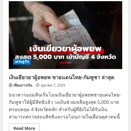
สอบ
สิทธิ
เบี้ย
ผู้
พิการ
ต.ค.
68
รับ
เงิน
สูงสุด
1,000
บาท
โอน
เข้า
บัญชี
เศรษฐกิจ
แล้ว
วัน
นี้
เงินเยียวยาผู้อพยพ ชายแดนไทย-กัมพูชา ล่าสุด
เซียนการเงิน
ตุลาคม 7, 2025
ธนาคารออมสินเริ่มโอนเงินเยียวยาผู้อพยพชายแดนไทย-
กัมพูชาให้ผู้มีสิทธิแล้ว วงเงินช่วยเหลือสูงสุด 5,000 บาท
ครอบคลุม 4 จังหวัดหลัก สำหรับผู้ที่ยังไม่ได้รับเงิน
สามารถตรวจสอบสิทธิและรอโอนภายในเดือนตุลาคมนี้
Read
Read More