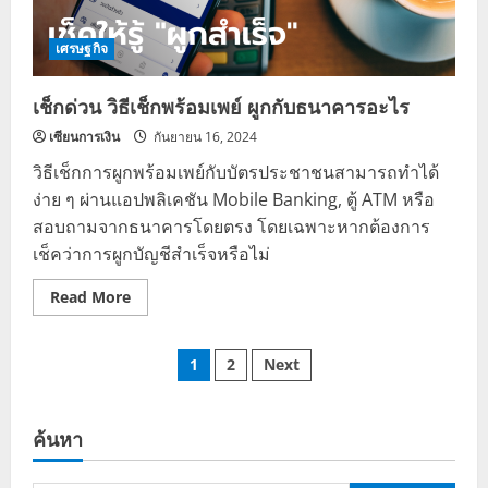
เศรษฐกิจ
เช็กด่วน วิธีเช็กพร้อมเพย์ ผูกกับธนาคารอะไร
เซียนการเงิน
กันยายน 16, 2024
วิธีเช็กการผูกพร้อมเพย์กับบัตรประชาชนสามารถทำได้
ง่าย ๆ ผ่านแอปพลิเคชัน Mobile Banking, ตู้ ATM หรือ
สอบถามจากธนาคารโดยตรง โดยเฉพาะหากต้องการ
เช็คว่าการผูกบัญชีสำเร็จหรือไม่
Read
Read More
more
about
เช็
Posts
กด่
1
2
Next
วน
วิธี
pagination
เช็ก
พร้อม
เพย์
ค้นหา
ผูก
กับ
ธนาคาร