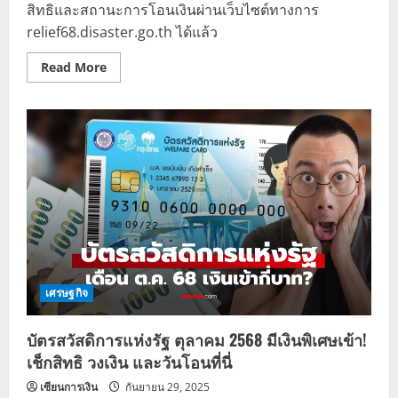
สิทธิและสถานะการโอนเงินผ่านเว็บไซต์ทางการ
relief68.disaster.go.th ได้แล้ว
Read
Read More
more
about
เช็ก
สถานะ
“เงิน
เยียวยา
ชายแดน
ไทย–
กัมพูชา”
ผ่าน
เว็บไซต์
เศรษฐกิจ
บัตรสวัสดิการแห่งรัฐ ตุลาคม 2568 มีเงินพิเศษเข้า!
เช็กสิทธิ วงเงิน และวันโอนที่นี่
เซียนการเงิน
กันยายน 29, 2025