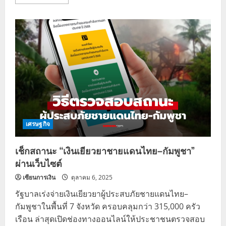
more
about
เงิน
เยียวยา
ผู้
อพยพ
ชายแดน
ไทย-
กัมพูชา
ล่าสุด
เศรษฐกิจ
เช็กสถานะ “เงินเยียวยาชายแดนไทย–กัมพูชา”
ผ่านเว็บไซต์
เซียนการเงิน
ตุลาคม 6, 2025
รัฐบาลเร่งจ่ายเงินเยียวยาผู้ประสบภัยชายแดนไทย–
กัมพูชาในพื้นที่ 7 จังหวัด ครอบคลุมกว่า 315,000 ครัว
เรือน ล่าสุดเปิดช่องทางออนไลน์ให้ประชาชนตรวจสอบ