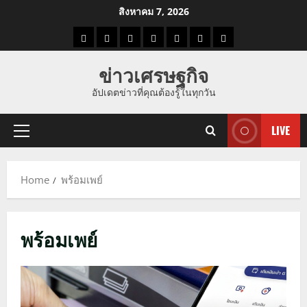
Skip
สิงหาคม 7, 2026
to
ราคา
แนว
ข่าว
ข่าว
ดูด
ที่
ผู้ชาย
content
น้ำมัน
โน้ม
วัน
ดารา
วง
เที่ยว
ข่าวเศรษฐกิจ
ราคา
นี้
อัปเดตข่าวที่คุณต้องรู้ในทุกวัน
ทอง
LIVE
Primary
Menu
Home
พร้อมเพย์
พร้อมเพย์