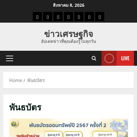
Skip
สิงหาคม 8, 2026
to
ราคา
แนว
ข่าว
ข่าว
ดูด
ที่
ผู้ชาย
content
น้ำมัน
โน้ม
วัน
ดารา
วง
เที่ยว
ข่าวเศรษฐกิจ
ราคา
นี้
อัปเดตข่าวที่คุณต้องรู้ในทุกวัน
ทอง
LIVE
Primary
Menu
Home
พันธบัตร
พันธบัตร