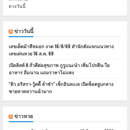
ดวงวันนี้
ข่าววันนี้
เลขเด็ดม้าสีหมอก งวด 16/8/69 สำนักดังแจกแนวทาง
เลขเด่นหวย 16 ส.ค. 69
เปิดลิสต์ 8 ถั่วดีต่อสุขภาพ กูรูแนะนำ เพิ่มโปรตีน-ใย
อาหาร อิ่มนาน แถมราคาไม่แพง
"ดิว อริสรา-วู้ดดี้ ล่ำซำ" เช็กอินทะเล เปิดช็อตจูบกลาง
ชายหาดหวานฉ่ำมาก
ข่าวหวย