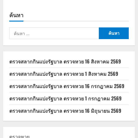
พันธบัตร
รัฐบาล
วงเงิน
ค้นหา
10,000
ล้าน
บาท
ถูก
ค้นหา
จอง
เต็ม
สำหรับ:
ภายใน
วัน
แรก
ตรวจสลากกินแบ่งรัฐบาล ตรวจหวย 16 สิงหาคม 2569
ตรวจสลากกินแบ่งรัฐบาล ตรวจหวย 1 สิงหาคม 2569
ตรวจสลากกินแบ่งรัฐบาล ตรวจหวย 16 กรกฎาคม 2569
ตรวจสลากกินแบ่งรัฐบาล ตรวจหวย 1 กรกฎาคม 2569
ตรวจสลากกินแบ่งรัฐบาล ตรวจหวย 16 มิถุนายน 2569
ตรวจหวย