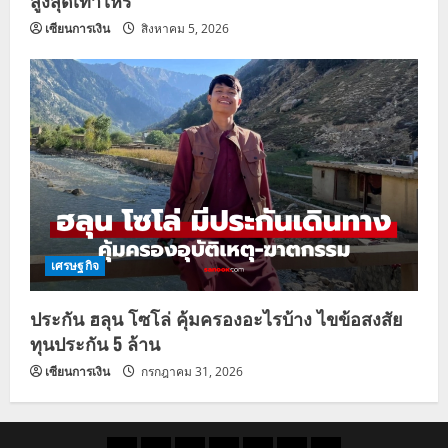
เซียนการเงิน
สิงหาคม 5, 2026
เศรษฐกิจ
ประกัน ฮลุน โซโล่ คุ้มครองอะไรบ้าง ไขข้อสงสัย
ทุนประกัน 5 ล้าน
เซียนการเงิน
กรกฎาคม 31, 2026