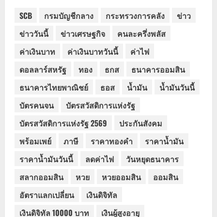
SCB
กรมบัญชีกลาง
กระทรวงการคลัง
ข่าว
ข่าววันนี้
ข่าวเศรษฐกิจ
คนละครึ่งพลัส
ค่าเงินบาท
ค่าเงินบาทวันนี้
ค่าไฟ
ดอลลาร์สหรัฐ
ทอง
ธกส
ธนาคารออมสิน
ธนาคารไทยพาณิชย์
ธอส
น้ำมัน
น้ำมันวันนี้
บัตรคนจน
บัตรสวัสดิการแห่งรัฐ
บัตรสวัสดิการแห่งรัฐ 2569
ประกันสังคม
พร้อมเพย์
ภาษี
ราคาทองคำ
ราคาน้ำมัน
ราคาน้ำมันวันนี้
ลดค่าไฟ
วันหยุดธนาคาร
สลากออมสิน
หวย
หวยออมสิน
ออมสิน
อัตราแลกเปลี่ยน
เงินดิจิทัล
เงินดิจิทัล 10000 บาท
เงินผู้สูงอายุ