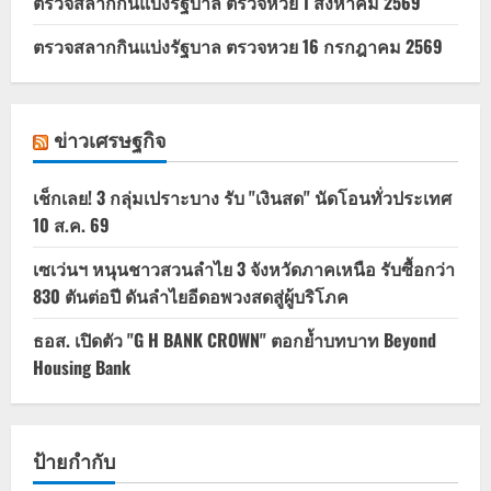
ตรวจสลากกินแบ่งรัฐบาล ตรวจหวย 1 สิงหาคม 2569
ตรวจสลากกินแบ่งรัฐบาล ตรวจหวย 16 กรกฎาคม 2569
ข่าวเศรษฐกิจ
เช็กเลย! 3 กลุ่มเปราะบาง รับ "เงินสด" นัดโอนทั่วประเทศ
10 ส.ค. 69
เซเว่นฯ หนุนชาวสวนลำไย 3 จังหวัดภาคเหนือ รับซื้อกว่า
830 ตันต่อปี ดันลำไยอีดอพวงสดสู่ผู้บริโภค
ธอส. เปิดตัว "G H BANK CROWN" ตอกย้ำบทบาท Beyond
Housing Bank
ป้ายกำกับ