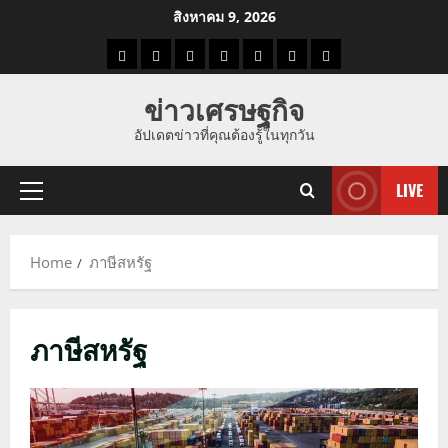
Skip
สิงหาคม 9, 2026
to
ราคา
แนว
ข่าว
ข่าว
ดูด
ที่
ผู้ชาย
content
น้ำมัน
โน้ม
วัน
ดารา
วง
เที่ยว
ข่าวเศรษฐกิจ
ราคา
นี้
อัปเดตข่าวที่คุณต้องรู้ในทุกวัน
ทอง
LIVE
Primary
Menu
Home
ภาษีสหรัฐ
ภาษีสหรัฐ