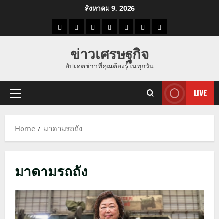
Skip
สิงหาคม 9, 2026
to
ราคา
แนว
ข่าว
ข่าว
ดูด
ที่
ผู้ชาย
content
น้ำมัน
โน้ม
วัน
ดารา
วง
เที่ยว
ข่าวเศรษฐกิจ
ราคา
นี้
อัปเดตข่าวที่คุณต้องรู้ในทุกวัน
ทอง
LIVE
Primary
Menu
Home
มาดามรถถัง
มาดามรถถัง