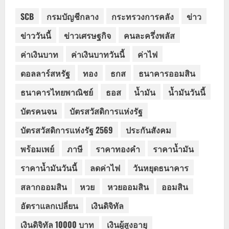
SCB
กรมบัญชีกลาง
กระทรวงการคลัง
ข่าว
ข่าววันนี้
ข่าวเศรษฐกิจ
คนละครึ่งพลัส
ค่าเงินบาท
ค่าเงินบาทวันนี้
ค่าไฟ
ดอลลาร์สหรัฐ
ทอง
ธกส
ธนาคารออมสิน
ธนาคารไทยพาณิชย์
ธอส
น้ำมัน
น้ำมันวันนี้
บัตรคนจน
บัตรสวัสดิการแห่งรัฐ
บัตรสวัสดิการแห่งรัฐ 2569
ประกันสังคม
พร้อมเพย์
ภาษี
ราคาทองคำ
ราคาน้ำมัน
ราคาน้ำมันวันนี้
ลดค่าไฟ
วันหยุดธนาคาร
สลากออมสิน
หวย
หวยออมสิน
ออมสิน
อัตราแลกเปลี่ยน
เงินดิจิทัล
เงินดิจิทัล 10000 บาท
เงินผู้สูงอายุ