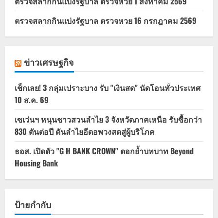
ตรวจสลากกินแบ่งรัฐบาล ตรวจหวย 1 สิงหาคม 2569
ตรวจสลากกินแบ่งรัฐบาล ตรวจหวย 16 กรกฎาคม 2569
ข่าวเศรษฐกิจ
เช็กเลย! 3 กลุ่มเปราะบาง รับ "เงินสด" นัดโอนทั่วประเทศ
10 ส.ค. 69
เซเว่นฯ หนุนชาวสวนลำไย 3 จังหวัดภาคเหนือ รับซื้อกว่า
830 ตันต่อปี ดันลำไยอีดอพวงสดสู่ผู้บริโภค
ธอส. เปิดตัว "G H BANK CROWN" ตอกย้ำบทบาท Beyond
Housing Bank
ป้ายกำกับ