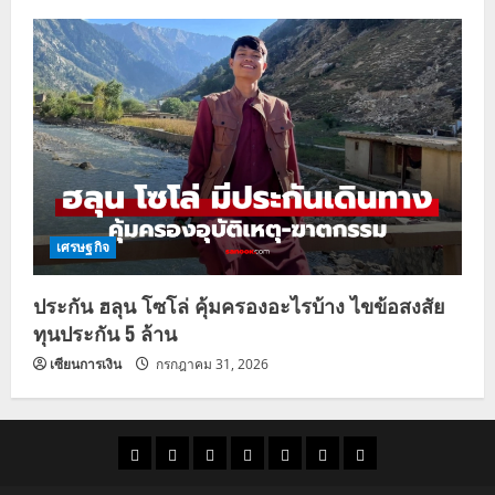
เศรษฐกิจ
ประกัน ฮลุน โซโล่ คุ้มครองอะไรบ้าง ไขข้อสงสัย
ทุนประกัน 5 ล้าน
เซียนการเงิน
กรกฎาคม 31, 2026
ราคา
แนว
ข่าว
ข่าว
ดูด
ที่
ผู้ชาย
น้ำมัน
โน้ม
วัน
ดารา
วง
เที่ยว