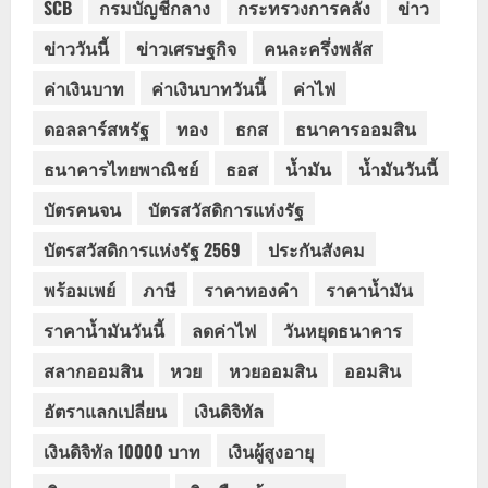
SCB
กรมบัญชีกลาง
กระทรวงการคลัง
ข่าว
ข่าววันนี้
ข่าวเศรษฐกิจ
คนละครึ่งพลัส
ค่าเงินบาท
ค่าเงินบาทวันนี้
ค่าไฟ
ดอลลาร์สหรัฐ
ทอง
ธกส
ธนาคารออมสิน
ธนาคารไทยพาณิชย์
ธอส
น้ำมัน
น้ำมันวันนี้
บัตรคนจน
บัตรสวัสดิการแห่งรัฐ
บัตรสวัสดิการแห่งรัฐ 2569
ประกันสังคม
พร้อมเพย์
ภาษี
ราคาทองคำ
ราคาน้ำมัน
ราคาน้ำมันวันนี้
ลดค่าไฟ
วันหยุดธนาคาร
สลากออมสิน
หวย
หวยออมสิน
ออมสิน
อัตราแลกเปลี่ยน
เงินดิจิทัล
เงินดิจิทัล 10000 บาท
เงินผู้สูงอายุ