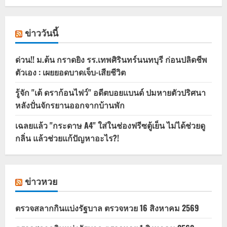
ข่าววันนี้
ด่วน!! ม.ต้น กราดยิง รร.เทพศิรินทร์นนทบุรี ก่อนปลิดชีพ
ตัวเอง : เผยยอดบาดเจ็บ-เสียชีวิต
รู้จัก "เต้ ดราก้อนไฟว์" อดีตบอยแบนด์ ปมหายตัวปริศนา
หลังปั่นจักรยานออกจากบ้านพัก
เฉลยแล้ว "กระดาษ A4" ใส่ในช่องฟรีซตู้เย็น ไม่ได้ช่วยดู
กลิ่น แล้วช่วยแก้ปัญหาอะไร?!
ข่าวหวย
ตรวจสลากกินแบ่งรัฐบาล ตรวจหวย 16 สิงหาคม 2569