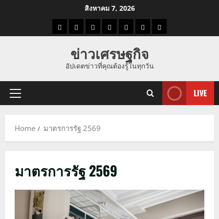
Skip
สิงหาคม 7, 2026
to
ราคา
แนว
ข่าว
ข่าว
ดูด
ที่
ผู้ชาย
content
น้ำมัน
โน้ม
วัน
ดารา
วง
เที่ยว
ข่าวเศรษฐกิจ
ราคา
นี้
อัปเดตข่าวที่คุณต้องรู้ในทุกวัน
ทอง
LIVE
Primary
Menu
Home
มาตรการรัฐ 2569
มาตรการรัฐ 2569