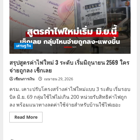
เศรษฐกิจ
สรุปสูตรค่าไฟใหม่ 3 ระดับ เริ่มมิถุนายน 2569 ใคร
จ่ายถูกลง เช็กเลย
เซียนการเงิน
เมษายน 29, 2026
ครม. เคาะปรับโครงสร้างค่าไฟใหม่แบบ 3 ระดับ เริ่มรอบ
บิล มิ.ย. 69 กลุ่มใช้ไฟไม่เกิน 200 หน่วยรับสิทธิค่าไฟถูก
ลง พร้อมแนวทางลดค่าใช้จ่ายสำหรับบ้านใช้ไฟเยอะ
Read
Read More
more
about
สรุป
สูตร
ค่า