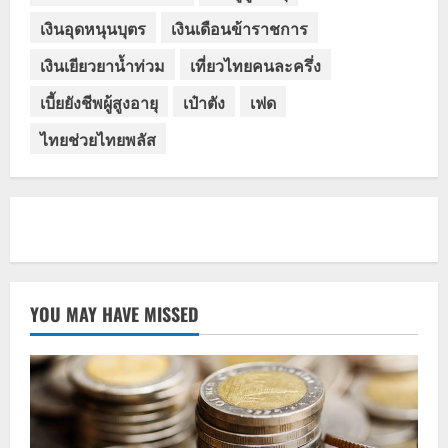
เงินอุดหนุนบุตร
เงินเดือนข้าราชการ
เงินเยียวยาน้ำท่วม
เที่ยวไทยคนละครึ่ง
เบี้ยยังชีพผู้สูงอายุ
เป๋าตัง
เฟด
ไทยช่วยไทยพลัส
YOU MAY HAVE MISSED