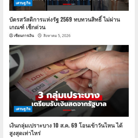
เศรษฐกิจ
บัตรสวัสดิการแห่งรัฐ 2569 ทบทวนสิทธิ์ ไม่ผ่าน
เกณฑ์ เช็กด่วน
เซียนการเงิน
สิงหาคม 5, 2026
เศรษฐกิจ
เงินกลุ่มเปราะบาง 10 ส.ค. 69 โอนเข้าวันไหน ได้
สูงสุดเท่าไหร่