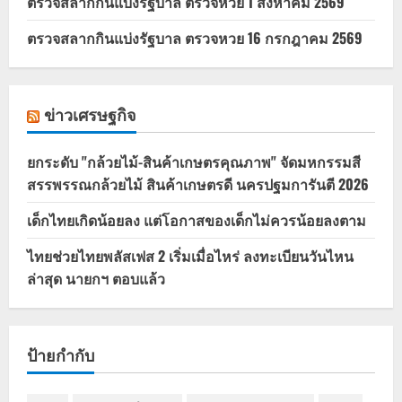
ตรวจสลากกินแบ่งรัฐบาล ตรวจหวย 1 สิงหาคม 2569
ตรวจสลากกินแบ่งรัฐบาล ตรวจหวย 16 กรกฎาคม 2569
ข่าวเศรษฐกิจ
ยกระดับ "กล้วยไม้-สินค้าเกษตรคุณภาพ" จัดมหกรรมสี
สรรพรรณกล้วยไม้ สินค้าเกษตรดี นครปฐมการันตี 2026
เด็กไทยเกิดน้อยลง แต่โอกาสของเด็กไม่ควรน้อยลงตาม
ไทยช่วยไทยพลัสเฟส 2 เริ่มเมื่อไหร่ ลงทะเบียนวันไหน
ล่าสุด นายกฯ ตอบแล้ว
ป้ายกำกับ