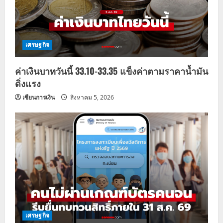
เศรษฐกิจ
ค่าเงินบาทวันนี้ 33.10-33.35 แข็งค่าตามราคาน้ำมัน
ดิ่งแรง
เซียนการเงิน
สิงหาคม 5, 2026
เศรษฐกิจ