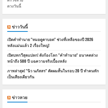
ดวงวันนี้
ข่าววันนี้
เปิดคำทำนาย "หมอดูตาบอด" ช่วงที่เหลือของปี 2026
หลังแม่นแล้ว 2 เรื่องใหญ่!
เปิดบทกวีสุดแปลก! ดังก้องโลก "คำทำนาย" อนาคตล่วง
หน้าถึง 500 ปี แฉความจริงเบื้องหลัง
ภาพล่าสุด! "นิว นภัสสร" ตัดผมสั้นในรอบ 20 ปี ทำคนทัก
เป็นเสียงเดียวกัน
ข่าวหวย