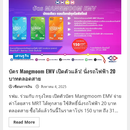
เงื่อนไข
ใช้
สิทธิ
รถไฟฟ้า
20
บาท
ตลอด
สาย
ต้อง
เปลี่ยน
สาย
ใน
30
นาที
เศรษฐกิจ
บัตร Mangmoom EMV เปิดตัวแล้ว! นั่งรถไฟฟ้า 20
บาทตลอดสาย
เซียนการเงิน
สิงหาคม 4, 2025
รฟม. ร่วมกับ กรุงไทย เปิดตัวบัตร Mangmoom EMV จ่าย
ค่าโดยสาร MRT ได้ทุกสาย ใช้สิทธิ์นั่งรถไฟฟ้า 20 บาท
ตลอดสาย ซื้อได้แล้ววันนี้ในราคาโปร 150 บาท ถึง 31...
Read
Read More
more
about