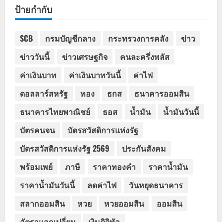
ป้ายกำกับ
SCB
กรมบัญชีกลาง
กระทรวงการคลัง
ข่าว
ข่าววันนี้
ข่าวเศรษฐกิจ
คนละครึ่งพลัส
ค่าเงินบาท
ค่าเงินบาทวันนี้
ค่าไฟ
ดอลลาร์สหรัฐ
ทอง
ธกส
ธนาคารออมสิน
ธนาคารไทยพาณิชย์
ธอส
น้ำมัน
น้ำมันวันนี้
บัตรคนจน
บัตรสวัสดิการแห่งรัฐ
บัตรสวัสดิการแห่งรัฐ 2569
ประกันสังคม
พร้อมเพย์
ภาษี
ราคาทองคำ
ราคาน้ำมัน
ราคาน้ำมันวันนี้
ลดค่าไฟ
วันหยุดธนาคาร
สลากออมสิน
หวย
หวยออมสิน
ออมสิน
อัตราแลกเปลี่ยน
เงินดิจิทัล