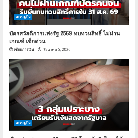
เศรษฐกิจ
บัตรสวัสดิการแห่งรัฐ 2569 ทบทวนสิทธิ์ ไม่ผ่าน
เกณฑ์ เช็กด่วน
เซียนการเงิน
สิงหาคม 5, 2026
เศรษฐกิจ