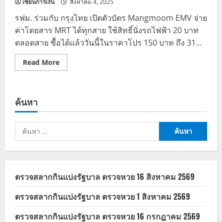
เซียนการเงิน
สิงหาคม 4, 2025
รฟม. ร่วมกับ กรุงไทย เปิดตัวบัตร Mangmoom EMV จ่าย
ค่าโดยสาร MRT ได้ทุกสาย ใช้สิทธิ์นั่งรถไฟฟ้า 20 บาท
ตลอดสาย ซื้อได้แล้ววันนี้ในราคาโปร 150 บาท ถึง 31...
Read
Read More
more
about
บัตร
Mangmoom
EMV
ค้นหา
เปิด
ตัว
แล้ว!
นั่ง
ค้นหา
รถไฟฟ้า
20
สำหรับ:
บาท
ตลอด
สาย
ตรวจสลากกินแบ่งรัฐบาล ตรวจหวย 16 สิงหาคม 2569
ตรวจสลากกินแบ่งรัฐบาล ตรวจหวย 1 สิงหาคม 2569
ตรวจสลากกินแบ่งรัฐบาล ตรวจหวย 16 กรกฎาคม 2569