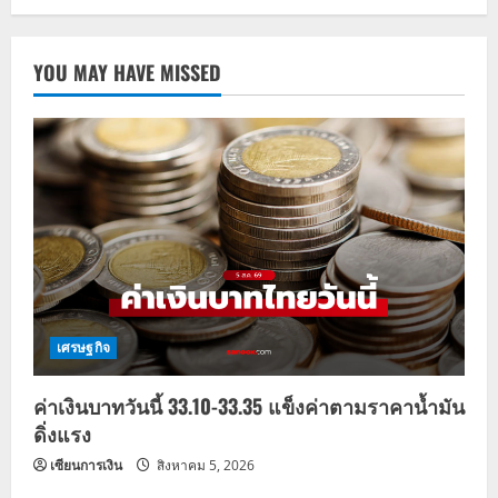
YOU MAY HAVE MISSED
เศรษฐกิจ
ค่าเงินบาทวันนี้ 33.10-33.35 แข็งค่าตามราคาน้ำมัน
ดิ่งแรง
เซียนการเงิน
สิงหาคม 5, 2026