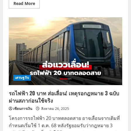
Read
Read More
more
about
คมนาคม
ยืนยัน!
ผู้
สูง
อายุ
ลง
ทะเบียน
รถไฟฟ้า
20
บาท
ไม่
เสีย
สิทธิ์
ลด
50%
เศรษฐกิจ
รถไฟฟ้า 20 บาท ส่อเลื่อน! เหตุรอกฎหมาย 3 ฉบับ
ผ่านสภาก่อนใช้จริง
เซียนการเงิน
สิงหาคม 26, 2025
โครงการรถไฟฟ้า 20 บาทตลอดสาย อาจเลื่อนจากเดิมที่
กำหนดเริ่มใช้ 1 ต.ค. 68 หลังรัฐยอมรับว่ากฎหมาย 3