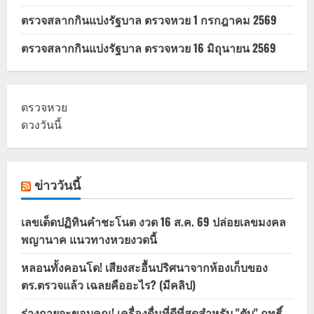
ตรวจสลากกินแบ่งรัฐบาล ตรวจหวย 1 กรกฎาคม 2569
ตรวจสลากกินแบ่งรัฐบาล ตรวจหวย 16 มิถุนายน 2569
ตรวจหวย
ดวงวันนี้
ข่าววันนี้
เลขเด็ดปฏิทินคำชะโนด งวด 16 ส.ค. 69 ปล่อยเลขมงคล
พญานาค แนวทางหวยงวดนี้
หลอนทั้งคอนโด! เสียงสะอื้นปริศนาจากห้องเก็บของ
ตร.ตรวจแล้ว เฉลยคืออะไร? (มีคลิป)
ร่างกายจะขอบคุณ! เครื่องดื่มที่ดีที่สุดสำหรับ "ตับ" ฤทธิ์