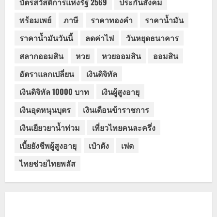
บัตรสวัสดิการแห่งรัฐ 2569
ประกันสังคม
พร้อมเพย์
ภาษี
ราคาทองคำ
ราคาน้ำมัน
ราคาน้ำมันวันนี้
ลดค่าไฟ
วันหยุดธนาคาร
สลากออมสิน
หวย
หวยออมสิน
ออมสิน
อัตราแลกเปลี่ยน
เงินดิจิทัล
เงินดิจิทัล 10000 บาท
เงินผู้สูงอายุ
เงินอุดหนุนบุตร
เงินเดือนข้าราชการ
เงินเยียวยาน้ำท่วม
เที่ยวไทยคนละครึ่ง
เบี้ยยังชีพผู้สูงอายุ
เป๋าตัง
เฟด
ไทยช่วยไทยพลัส