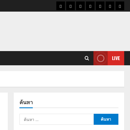
ราคา
แนว
ข่าว
ข่าว
ดูด
ที่
ผู้ชา
น้ำมัน
โน้ม
วัน
ดารา
วง
เที่ยว
ราคา
นี้
ทอง
LIVE
ค้นหา
ค้นหา
สำหรับ: