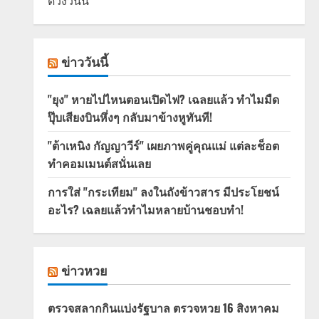
ดวงวันนี้
ข่าววันนี้
"ยุง" หายไปไหนตอนเปิดไฟ? เฉลยแล้ว ทำไมมืด
ปุ๊บเสียงบินหึ่งๆ กลับมาข้างหูทันที!
"ต้าเหนิง กัญญาวีร์" เผยภาพคู่คุณแม่ แต่ละช็อต
ทำคอมเมนต์สนั่นเลย
การใส่ "กระเทียม" ลงในถังข้าวสาร มีประโยชน์
อะไร? เฉลยแล้วทำไมหลายบ้านชอบทำ!
ข่าวหวย
ตรวจสลากกินแบ่งรัฐบาล ตรวจหวย 16 สิงหาคม