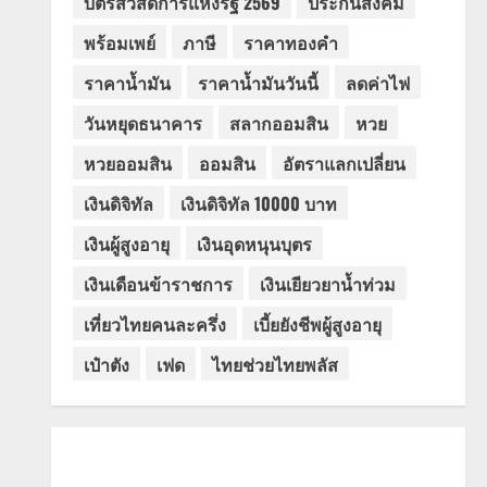
บัตรสวัสดิการแห่งรัฐ 2569
ประกันสังคม
พร้อมเพย์
ภาษี
ราคาทองคำ
ราคาน้ำมัน
ราคาน้ำมันวันนี้
ลดค่าไฟ
วันหยุดธนาคาร
สลากออมสิน
หวย
หวยออมสิน
ออมสิน
อัตราแลกเปลี่ยน
เงินดิจิทัล
เงินดิจิทัล 10000 บาท
เงินผู้สูงอายุ
เงินอุดหนุนบุตร
เงินเดือนข้าราชการ
เงินเยียวยาน้ำท่วม
เที่ยวไทยคนละครึ่ง
เบี้ยยังชีพผู้สูงอายุ
เป๋าตัง
เฟด
ไทยช่วยไทยพลัส