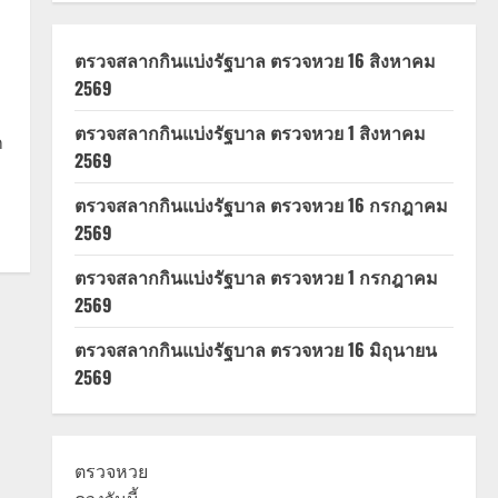
ตรวจสลากกินแบ่งรัฐบาล ตรวจหวย 16 สิงหาคม
2569
ตรวจสลากกินแบ่งรัฐบาล ตรวจหวย 1 สิงหาคม
ก
2569
ตรวจสลากกินแบ่งรัฐบาล ตรวจหวย 16 กรกฎาคม
2569
ตรวจสลากกินแบ่งรัฐบาล ตรวจหวย 1 กรกฎาคม
2569
ตรวจสลากกินแบ่งรัฐบาล ตรวจหวย 16 มิถุนายน
2569
ตรวจหวย