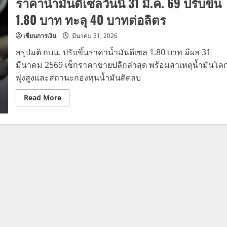
ราคาน้ำมันดีเซลวันนี้ 31 มี.ค. 69 ปรับขึ้น
1.80 บาท ทะลุ 40 บาทต่อลิตร
เซียนการเงิน
มีนาคม 31, 2026
สรุปมติ กบน. ปรับขึ้นราคาน้ำมันดีเซล 1.80 บาท มีผล 31
มีนาคม 2569 เช็กราคาขายปลีกล่าสุด พร้อมสาเหตุน้ำมันโล
พุ่งสูงและสถานะกองทุนน้ำมันติดลบ
Read
Read More
more
about
ราคา
น้ำมัน
ดีเซล
วัน
นี้
31
มี.ค.
69
ปรับ
ขึ้น
1.80
บาท
ทะลุ
40
บาท
ต่อ