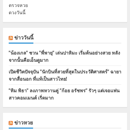
ตรวจหวย
ดวงวันนี้
ข่าววันนี้
"น้องเกล" ชวน "พี่พายุ" เล่นปาหิมะ เริ่มต้นอย่างสวย หลัง
จากนั้นคือเอ็นดูมาก
เปิดชีวิตปัจจุบัน "นักบินที่สวยที่สุดในประวัติศาสตร์" ฉายา
จากสื่อนอก ที่แท้เป็นสาวไทย!
"ทิม พิธา" ลงภาพหวานคู่ "ก้อย อรัชพร" รัวๆ แต่เจอแฟน
สาวคอมเมนต์ เริ่ดมาก
ข่าวหวย