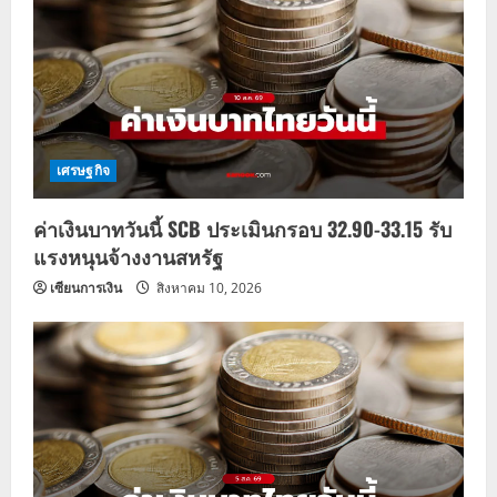
เศรษฐกิจ
ค่าเงินบาทวันนี้ SCB ประเมินกรอบ 32.90-33.15 รับ
แรงหนุนจ้างงานสหรัฐ
เซียนการเงิน
สิงหาคม 10, 2026