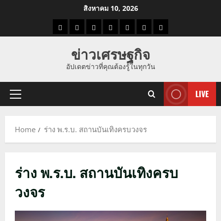
Skip
สิงหาคม 10, 2026
to
ราคา
แนว
ข่าว
ข่าว
ดูด
ที่
ผู้ชาย
content
น้ำมัน
โน้ม
วัน
ดารา
วง
เที่ยว
ข่าวเศรษฐกิจ
ราคา
นี้
อัปเดตข่าวที่คุณต้องรู้ในทุกวัน
ทอง
LIVE
Primary
Menu
Home
ร่าง พ.ร.บ. สถานบันเทิงครบวงจร
ร่าง พ.ร.บ. สถานบันเทิงครบ
วงจร