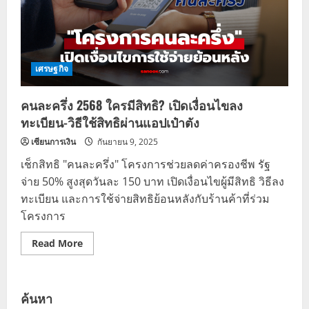
เงิน
2,400
บาท
ใคร
เสี่ยง
“อด”
สิทธิ
เศรษฐกิจ
ครั้ง
นี้
บ้าง?
คนละครึ่ง 2568 ใครมีสิทธิ? เปิดเงื่อนไขลง
ทะเบียน-วิธีใช้สิทธิผ่านแอปเป๋าตัง
เซียนการเงิน
กันยายน 9, 2025
เช็กสิทธิ "คนละครึ่ง" โครงการช่วยลดค่าครองชีพ รัฐ
จ่าย 50% สูงสุดวันละ 150 บาท เปิดเงื่อนไขผู้มีสิทธิ วิธีลง
ทะเบียน และการใช้จ่ายสิทธิย้อนหลังกับร้านค้าที่ร่วม
โครงการ
Read
Read More
more
about
คนละ
ครึ่ง
2568
ค้นหา
ใคร