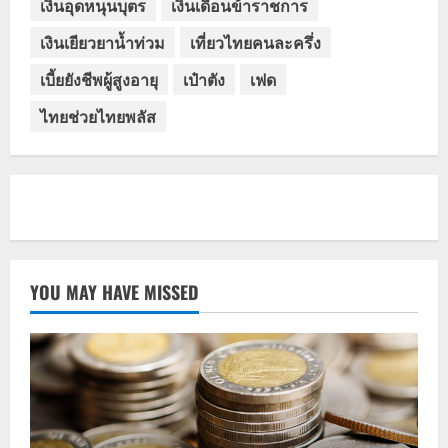
เงินอุดหนุนบุตร
เงินเดือนข้าราชการ
เงินเยียวยาน้ำท่วม
เที่ยวไทยคนละครึ่ง
เบี้ยยังชีพผู้สูงอายุ
เป๋าตัง
เฟด
ไทยช่วยไทยพลัส
YOU MAY HAVE MISSED