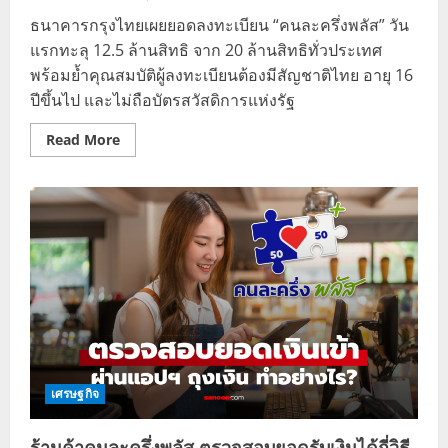
ธนาคารกรุงไทยเผยยอดลงทะเบียน “คนละครึ่งพลัส” วัน
แรกทะลุ 12.5 ล้านสิทธิ จาก 20 ล้านสิทธิทั่วประเทศ
พร้อมย้ำคุณสมบัติผู้ลงทะเบียนต้องมีสัญชาติไทย อายุ 16
ปีขึ้นไป และไม่ถือบัตรสวัสดิการแห่งรัฐ
Read
Read More
more
about
เช็ก
เงื่อนไข
“คนละ
ครึ่ง
พลัส”
ล่าสุด
เปิด
วัน
แรก
ยอด
พุ่ง
12.5
ล้าน
สิทธิ
เศรษฐกิจ
ร้านค้าคนละครึ่งพลัส ตรวจสอบยอดรับเงินได้กี่วิธี