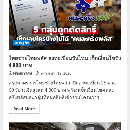
เศรษฐกิจ
ไทยช่วยไทยพลัส ลงทะเบียนวันไหน เช็กเงื่อนไขรับ
4,000 บาท
เซียนการเงิน
พฤษภาคม 12, 2026
สรุปมาตรการไทยช่วยไทยพลัส เปิดลงทะเบียน 25 พ.ค.
69 รับวงเงินสูงสุด 4,000 บาท พร้อมเช็กเงื่อนไขคนละ
ครึ่งพลัสและกลุ่มที่หมดสิทธิเข้าร่วมโครงการ
Read
Read More
more
about
ไทย
ช่วย
ไทย