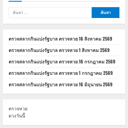
มี
สิทธิ?
เปิด
ค้นหา
เงื่อนไข
ลง
สำหรับ:
ทะเบียน-
วิธี
ใช้
สิทธิ
ผ่าน
ตรวจสลากกินแบ่งรัฐบาล ตรวจหวย 16 สิงหาคม 2569
แอ
ป
เป๋า
ตรวจสลากกินแบ่งรัฐบาล ตรวจหวย 1 สิงหาคม 2569
ตัง
ตรวจสลากกินแบ่งรัฐบาล ตรวจหวย 16 กรกฎาคม 2569
ตรวจสลากกินแบ่งรัฐบาล ตรวจหวย 1 กรกฎาคม 2569
ตรวจสลากกินแบ่งรัฐบาล ตรวจหวย 16 มิถุนายน 2569
ตรวจหวย
ดวงวันนี้