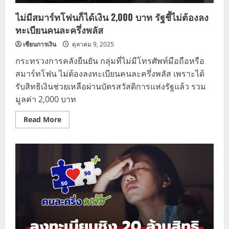
เลย
ไม่มีสมาร์ทโฟนก็ได้เงิน 2,000 บาท รัฐชี้ไม่ต้องลง
ทะเบียนคนละครึ่งพลัส
เซียนการเงิน
ตุลาคม 9, 2025
กระทรวงการคลังยืนยัน กลุ่มที่ไม่มีโทรศัพท์มือถือหรือ
สมาร์ทโฟน ไม่ต้องลงทะเบียนคนละครึ่งพลัส เพราะได้
รับสิทธิเงินช่วยเหลือผ่านบัตรสวัสดิการแห่งรัฐแล้ว รวม
มูลค่า 2,000 บาท
Read
Read More
more
about
ไม่
มี
สมา
ร์ท
โฟน
ก็ได้
เงิน
2,000
บาท
รัฐ
ชี้
ไม่
ต้อง