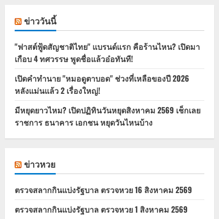
ข่าววันนี้
"ฟาสต์ฟู้ดสัญชาติไทย" แบรนด์แรก คือร้านไหน? เปิดมา
เกือบ 4 ทศวรรษ พูดชื่อแล้วอ๋อทันที!
เปิดคำทำนาย "หมอดูตาบอด" ช่วงที่เหลือของปี 2026
หลังแม่นแล้ว 2 เรื่องใหญ่!
มีหยุดยาวไหม? เปิดปฏิทินวันหยุดสิงหาคม 2569 เช็กเลย
ราชการ ธนาคาร เอกชน หยุดวันไหนบ้าง
ข่าวหวย
ตรวจสลากกินแบ่งรัฐบาล ตรวจหวย 16 สิงหาคม 2569
ตรวจสลากกินแบ่งรัฐบาล ตรวจหวย 1 สิงหาคม 2569