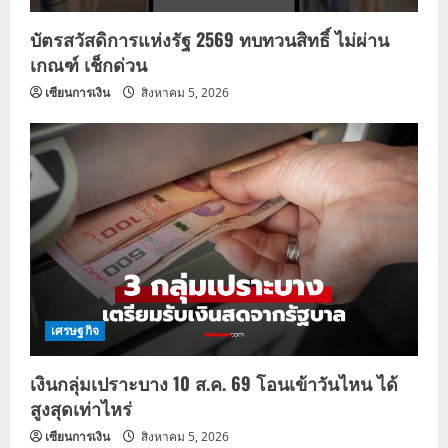
บัตรสวัสดิการแห่งรัฐ 2569 ทบทวนสิทธิ์ ไม่ผ่าน
เกณฑ์ เช็กด่วน
เซียนการเงิน
สิงหาคม 5, 2026
เศรษฐกิจ
เงินกลุ่มเปราะบาง 10 ส.ค. 69 โอนเข้าวันไหน ได้
สูงสุดเท่าไหร่
เซียนการเงิน
สิงหาคม 5, 2026