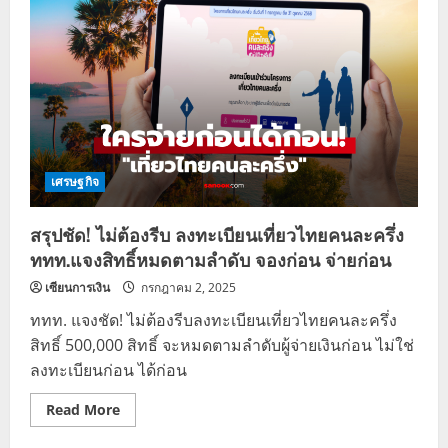
ครึ่ง
2569
แจก
3,000
บาท
เช็ก
เงื่อนไข
ล่าสุด
เศรษฐกิจ
สรุปชัด! ไม่ต้องรีบ ลงทะเบียนเที่ยวไทยคนละครึ่ง
ททท.แจงสิทธิ์หมดตามลำดับ จองก่อน จ่ายก่อน
เซียนการเงิน
กรกฎาคม 2, 2025
ททท. แจงชัด! ไม่ต้องรีบลงทะเบียนเที่ยวไทยคนละครึ่ง
สิทธิ์ 500,000 สิทธิ์ จะหมดตามลำดับผู้จ่ายเงินก่อน ไม่ใช่
ลงทะเบียนก่อน ได้ก่อน
Read
Read More
more
about