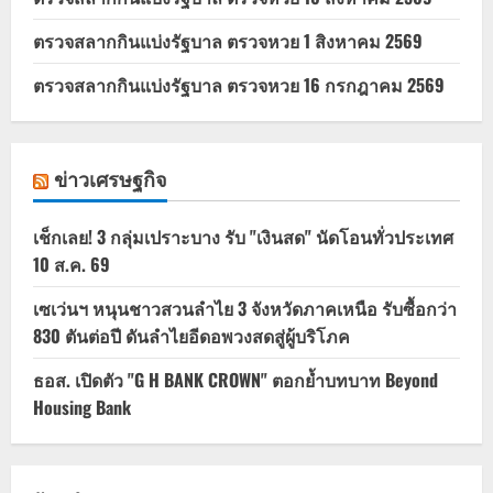
ตรวจสลากกินแบ่งรัฐบาล ตรวจหวย 1 สิงหาคม 2569
ตรวจสลากกินแบ่งรัฐบาล ตรวจหวย 16 กรกฎาคม 2569
ข่าวเศรษฐกิจ
เช็กเลย! 3 กลุ่มเปราะบาง รับ "เงินสด" นัดโอนทั่วประเทศ
10 ส.ค. 69
เซเว่นฯ หนุนชาวสวนลำไย 3 จังหวัดภาคเหนือ รับซื้อกว่า
830 ตันต่อปี ดันลำไยอีดอพวงสดสู่ผู้บริโภค
ธอส. เปิดตัว "G H BANK CROWN" ตอกย้ำบทบาท Beyond
Housing Bank