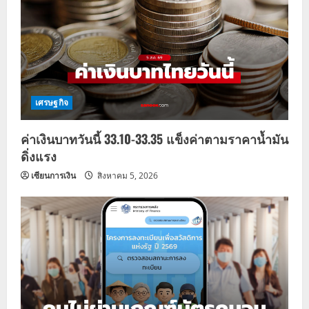
เศรษฐกิจ
ค่าเงินบาทวันนี้ 33.10-33.35 แข็งค่าตามราคาน้ำมัน
ดิ่งแรง
เซียนการเงิน
สิงหาคม 5, 2026