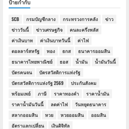
ป้ายกำกับ
SCB
กรมบัญชีกลาง
กระทรวงการคลัง
ข่าว
ข่าววันนี้
ข่าวเศรษฐกิจ
คนละครึ่งพลัส
ค่าเงินบาท
ค่าเงินบาทวันนี้
ค่าไฟ
ดอลลาร์สหรัฐ
ทอง
ธกส
ธนาคารออมสิน
ธนาคารไทยพาณิชย์
ธอส
น้ำมัน
น้ำมันวันนี้
บัตรคนจน
บัตรสวัสดิการแห่งรัฐ
บัตรสวัสดิการแห่งรัฐ 2569
ประกันสังคม
พร้อมเพย์
ภาษี
ราคาทองคำ
ราคาน้ำมัน
ราคาน้ำมันวันนี้
ลดค่าไฟ
วันหยุดธนาคาร
สลากออมสิน
หวย
หวยออมสิน
ออมสิน
อัตราแลกเปลี่ยน
เงินดิจิทัล