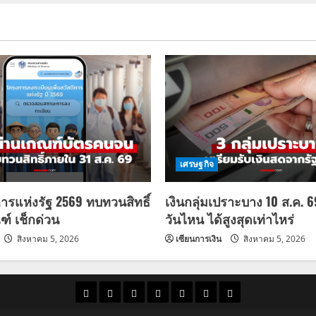
เศรษฐกิจ
การแห่งรัฐ 2569 ทบทวนสิทธิ์
เงินกลุ่มเปราะบาง 10 ส.ค. 
ฑ์ เช็กด่วน
วันไหน ได้สูงสุดเท่าไหร่
สิงหาคม 5, 2026
เซียนการเงิน
สิงหาคม 5, 2026
ราคา
แนว
ข่าว
ข่าว
ดูด
ที่
ผู้ชาย
น้ำมัน
โน้ม
วัน
ดารา
วง
เที่ยว