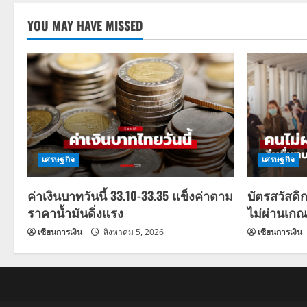
YOU MAY HAVE MISSED
เศรษฐกิจ
เศรษฐกิจ
ค่าเงินบาทวันนี้ 33.10-33.35 แข็งค่าตาม
บัตรสวัสดิ
ราคาน้ำมันดิ่งแรง
ไม่ผ่านเกณ
เซียนการเงิน
สิงหาคม 5, 2026
เซียนการเงิน