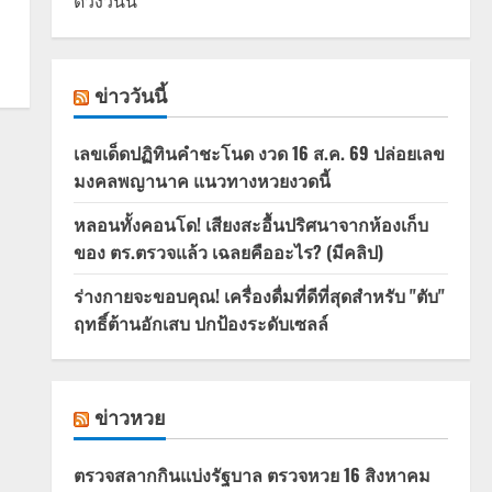
ดวงวันนี้
ข่าววันนี้
เลขเด็ดปฏิทินคำชะโนด งวด 16 ส.ค. 69 ปล่อยเลข
มงคลพญานาค แนวทางหวยงวดนี้
หลอนทั้งคอนโด! เสียงสะอื้นปริศนาจากห้องเก็บ
ของ ตร.ตรวจแล้ว เฉลยคืออะไร? (มีคลิป)
ร่างกายจะขอบคุณ! เครื่องดื่มที่ดีที่สุดสำหรับ "ตับ"
ฤทธิ์ต้านอักเสบ ปกป้องระดับเซลล์
ข่าวหวย
ตรวจสลากกินแบ่งรัฐบาล ตรวจหวย 16 สิงหาคม