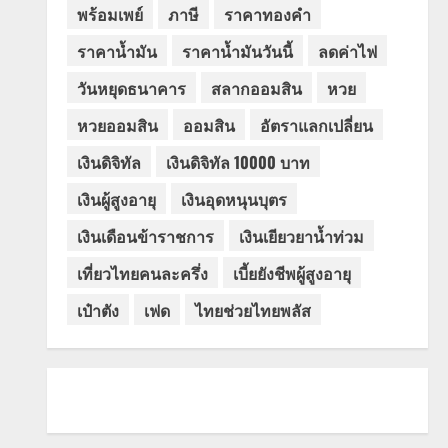
พร้อมเพย์
ภาษี
ราคาทองคำ
ราคาน้ำมัน
ราคาน้ำมันวันนี้
ลดค่าไฟ
วันหยุดธนาคาร
สลากออมสิน
หวย
หวยออมสิน
ออมสิน
อัตราแลกเปลี่ยน
เงินดิจิทัล
เงินดิจิทัล 10000 บาท
เงินผู้สูงอายุ
เงินอุดหนุนบุตร
เงินเดือนข้าราชการ
เงินเยียวยาน้ำท่วม
เที่ยวไทยคนละครึ่ง
เบี้ยยังชีพผู้สูงอายุ
เป๋าตัง
เฟด
ไทยช่วยไทยพลัส