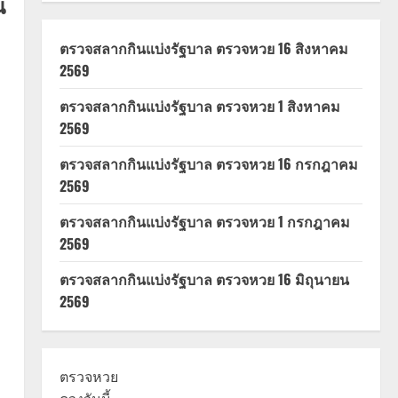
น
ตรวจสลากกินแบ่งรัฐบาล ตรวจหวย 16 สิงหาคม
2569
ตรวจสลากกินแบ่งรัฐบาล ตรวจหวย 1 สิงหาคม
2569
ตรวจสลากกินแบ่งรัฐบาล ตรวจหวย 16 กรกฎาคม
2569
ตรวจสลากกินแบ่งรัฐบาล ตรวจหวย 1 กรกฎาคม
2569
ตรวจสลากกินแบ่งรัฐบาล ตรวจหวย 16 มิถุนายน
2569
ตรวจหวย