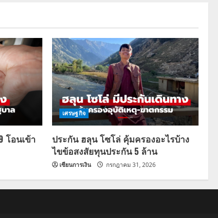
เศรษฐกิจ
69 โอนเข้า
ประกัน ฮลุน โซโล่ คุ้มครองอะไรบ้าง
ไขข้อสงสัยทุนประกัน 5 ล้าน
เซียนการเงิน
กรกฎาคม 31, 2026