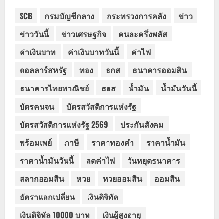
SCB
กรมบัญชีกลาง
กระทรวงการคลัง
ข่าว
ข่าววันนี้
ข่าวเศรษฐกิจ
คนละครึ่งพลัส
ค่าเงินบาท
ค่าเงินบาทวันนี้
ค่าไฟ
ดอลลาร์สหรัฐ
ทอง
ธกส
ธนาคารออมสิน
ธนาคารไทยพาณิชย์
ธอส
น้ำมัน
น้ำมันวันนี้
บัตรคนจน
บัตรสวัสดิการแห่งรัฐ
บัตรสวัสดิการแห่งรัฐ 2569
ประกันสังคม
พร้อมเพย์
ภาษี
ราคาทองคำ
ราคาน้ำมัน
ราคาน้ำมันวันนี้
ลดค่าไฟ
วันหยุดธนาคาร
สลากออมสิน
หวย
หวยออมสิน
ออมสิน
อัตราแลกเปลี่ยน
เงินดิจิทัล
เงินดิจิทัล 10000 บาท
เงินผู้สูงอายุ