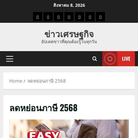
Skip
สิงหาคม 8, 2026
to
ราคา
แนว
ข่าว
ข่าว
ดูด
ที่
ผู้ชาย
content
น้ำมัน
โน้ม
วัน
ดารา
วง
เที่ยว
ข่าวเศรษฐกิจ
ราคา
นี้
อัปเดตข่าวที่คุณต้องรู้ในทุกวัน
ทอง
LIVE
Primary
Menu
Home
ลดหย่อนภาษี 2568
ลดหย่อนภาษี 2568