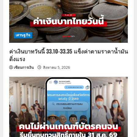
เศรษฐกิจ
ค่าเงินบาทวันนี้ 33.10-33.35 แข็งค่าตามราคาน้ำมัน
ดิ่งแรง
เซียนการเงิน
สิงหาคม 5, 2026