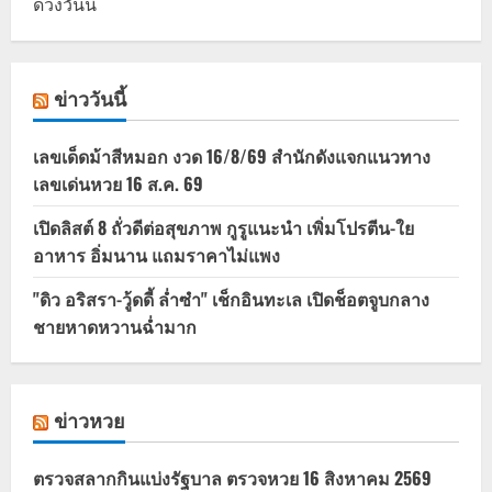
ดวงวันนี้
ข่าววันนี้
เลขเด็ดม้าสีหมอก งวด 16/8/69 สำนักดังแจกแนวทาง
เลขเด่นหวย 16 ส.ค. 69
เปิดลิสต์ 8 ถั่วดีต่อสุขภาพ กูรูแนะนำ เพิ่มโปรตีน-ใย
อาหาร อิ่มนาน แถมราคาไม่แพง
"ดิว อริสรา-วู้ดดี้ ล่ำซำ" เช็กอินทะเล เปิดช็อตจูบกลาง
ชายหาดหวานฉ่ำมาก
ข่าวหวย
ตรวจสลากกินแบ่งรัฐบาล ตรวจหวย 16 สิงหาคม 2569