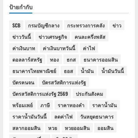
ป้ายกำกับ
SCB
กรมบัญชีกลาง
กระทรวงการคลัง
ข่าว
ข่าววันนี้
ข่าวเศรษฐกิจ
คนละครึ่งพลัส
ค่าเงินบาท
ค่าเงินบาทวันนี้
ค่าไฟ
ดอลลาร์สหรัฐ
ทอง
ธกส
ธนาคารออมสิน
ธนาคารไทยพาณิชย์
ธอส
น้ำมัน
น้ำมันวันนี้
บัตรคนจน
บัตรสวัสดิการแห่งรัฐ
บัตรสวัสดิการแห่งรัฐ 2569
ประกันสังคม
พร้อมเพย์
ภาษี
ราคาทองคำ
ราคาน้ำมัน
ราคาน้ำมันวันนี้
ลดค่าไฟ
วันหยุดธนาคาร
สลากออมสิน
หวย
หวยออมสิน
ออมสิน