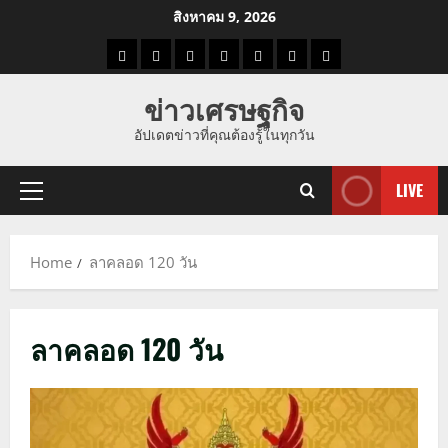
Skip
สิงหาคม 9, 2026
to
ราคา
แนว
ข่าว
ข่าว
ดูด
ที่
ผู้ชาย
content
น้ำมัน
โน้ม
วัน
ดารา
วง
เที่ยว
ข่าวเศรษฐกิจ
ราคา
นี้
อัปเดตข่าวที่คุณต้องรู้ในทุกวัน
ทอง
LIVE
Primary
Menu
Home
ลาคลอด 120 วัน
ลาคลอด 120 วัน