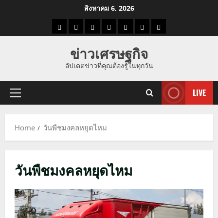
Skip
สิงหาคม 6, 2026
to
ราคา
แนว
ข่าว
ข่าว
ดูด
ที่
ผู้ชาย
content
น้ำมัน
โน้ม
วัน
ดารา
วง
เที่ยว
ข่าวเศรษฐกิจ
ราคา
นี้
อัปเดตข่าวที่คุณต้องรู้ในทุกวัน
ทอง
LIVE
Primary
Menu
Home
วันพืชมงคลหยุดไหม
วันพืชมงคลหยุดไหม