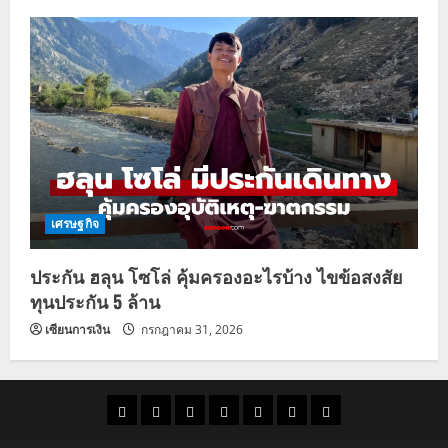
เศรษฐกิจ
ประกัน ฮลุน โซโล่ คุ้มครองอะไรบ้าง ไขข้อสงสัย
ทุนประกัน 5 ล้าน
เซียนการเงิน
กรกฎาคม 31, 2026
ราคา
แนว
ข่าว
ข่าว
ดูด
ที่
ผู้ชาย
น้ำมัน
โน้ม
วัน
ดารา
วง
เที่ยว