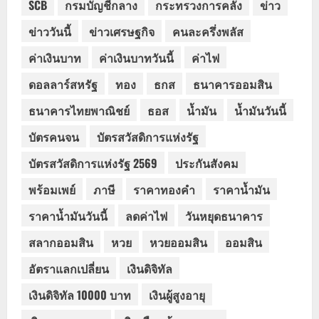
SCB
กรมบัญชีกลาง
กระทรวงการคลัง
ข่าว
ข่าววันนี้
ข่าวเศรษฐกิจ
คนละครึ่งพลัส
ค่าเงินบาท
ค่าเงินบาทวันนี้
ค่าไฟ
ดอลลาร์สหรัฐ
ทอง
ธกส
ธนาคารออมสิน
ธนาคารไทยพาณิชย์
ธอส
น้ำมัน
น้ำมันวันนี้
บัตรคนจน
บัตรสวัสดิการแห่งรัฐ
บัตรสวัสดิการแห่งรัฐ 2569
ประกันสังคม
พร้อมเพย์
ภาษี
ราคาทองคำ
ราคาน้ำมัน
ราคาน้ำมันวันนี้
ลดค่าไฟ
วันหยุดธนาคาร
สลากออมสิน
หวย
หวยออมสิน
ออมสิน
อัตราแลกเปลี่ยน
เงินดิจิทัล
เงินดิจิทัล 10000 บาท
เงินผู้สูงอายุ