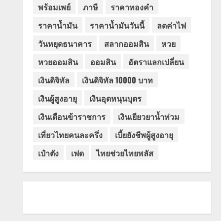
พร้อมเพย์
ภาษี
ราคาทองคำ
ราคาน้ำมัน
ราคาน้ำมันวันนี้
ลดค่าไฟ
วันหยุดธนาคาร
สลากออมสิน
หวย
หวยออมสิน
ออมสิน
อัตราแลกเปลี่ยน
เงินดิจิทัล
เงินดิจิทัล 10000 บาท
เงินผู้สูงอายุ
เงินอุดหนุนบุตร
เงินเดือนข้าราชการ
เงินเยียวยาน้ำท่วม
เที่ยวไทยคนละครึ่ง
เบี้ยยังชีพผู้สูงอายุ
เป๋าตัง
เฟด
ไทยช่วยไทยพลัส