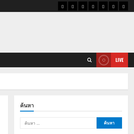
ราคา
แนว
ข่าว
ข่าว
ดูด
ที่
ผู้ชา
น้ำมัน
โน้ม
วัน
ดารา
วง
เที่ยว
ราคา
นี้
ทอง
LIVE
ค้นหา
ค้นหา
สำหรับ: