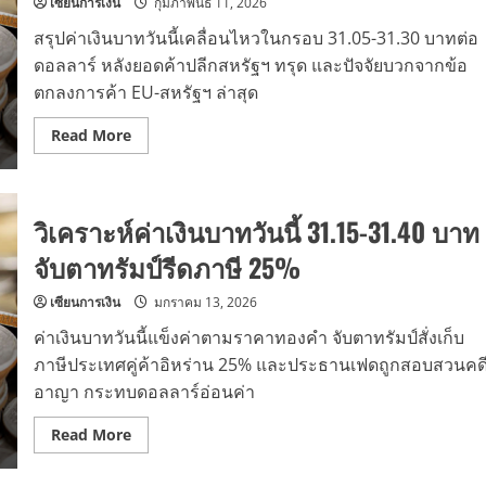
32.60
เซียนการเงิน
กุมภาพันธ์ 11, 2026
จับตา
สถานการณ์
สรุปค่าเงินบาทวันนี้เคลื่อนไหวในกรอบ 31.05-31.30 บาทต่อ
น้ำมัน
โลก
ดอลลาร์ หลังยอดค้าปลีกสหรัฐฯ ทรุด และปัจจัยบวกจากข้อ
ตกลงการค้า EU-สหรัฐฯ ล่าสุด
Read
Read More
more
about
วิเคราะห์
ค่า
เงิน
วิเคราะห์ค่าเงินบาทวันนี้ 31.15-31.40 บาท
บาท
วัน
นี้
จับตาทรัมป์รีดภาษี 25%
11
กุมภาพันธ์
2569
เซียนการเงิน
มกราคม 13, 2026
จับตา
ทิศทาง
ค่าเงินบาทวันนี้แข็งค่าตามราคาทองคำ จับตาทรัมป์สั่งเก็บ
บาท
แข็ง
ภาษีประเทศคู่ค้าอิหร่าน 25% และประธานเฟดถูกสอบสวนคด
ค่า
อาญา กระทบดอลลาร์อ่อนค่า
Read
Read More
more
about
วิเคราะห์