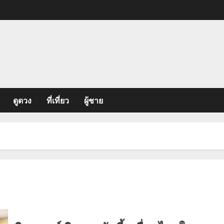
ดูดวง
ที่เที่ยว
ผู้ชาย