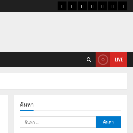
ราคา
แนว
ข่าว
ข่าว
ดูด
ที่
ผู้ชา
น้ำมัน
โน้ม
วัน
ดารา
วง
เที่ยว
ราคา
นี้
ทอง
LIVE
ค้นหา
ค้นหา
สำหรับ: