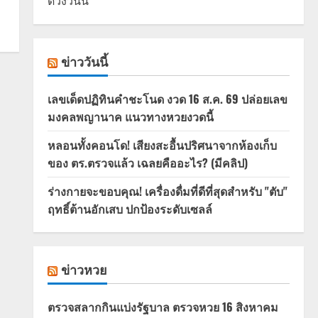
ดวงวันนี้
ข่าววันนี้
เลขเด็ดปฏิทินคำชะโนด งวด 16 ส.ค. 69 ปล่อยเลข
มงคลพญานาค แนวทางหวยงวดนี้
หลอนทั้งคอนโด! เสียงสะอื้นปริศนาจากห้องเก็บ
ของ ตร.ตรวจแล้ว เฉลยคืออะไร? (มีคลิป)
ร่างกายจะขอบคุณ! เครื่องดื่มที่ดีที่สุดสำหรับ "ตับ"
ฤทธิ์ต้านอักเสบ ปกป้องระดับเซลล์
ข่าวหวย
ตรวจสลากกินแบ่งรัฐบาล ตรวจหวย 16 สิงหาคม