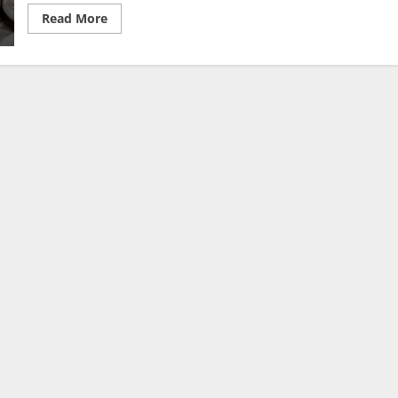
Read
Read More
more
about
วิเคราะห์
ค่า
เงิน
บาท
วัน
นี้
กรอบ
31.00-
31.25
จับตา
เงินเฟ้อ
สหรัฐฯ