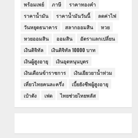
พร้อมเพย์
ภาษี
ราคาทองคำ
ราคาน้ำมัน
ราคาน้ำมันวันนี้
ลดค่าไฟ
วันหยุดธนาคาร
สลากออมสิน
หวย
หวยออมสิน
ออมสิน
อัตราแลกเปลี่ยน
เงินดิจิทัล
เงินดิจิทัล 10000 บาท
เงินผู้สูงอายุ
เงินอุดหนุนบุตร
เงินเดือนข้าราชการ
เงินเยียวยาน้ำท่วม
เที่ยวไทยคนละครึ่ง
เบี้ยยังชีพผู้สูงอายุ
เป๋าตัง
เฟด
ไทยช่วยไทยพลัส