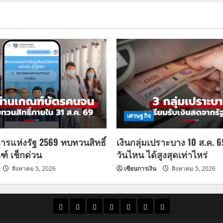
เศรษฐกิจ
การแห่งรัฐ 2569 ทบทวนสิทธิ์
เงินกลุ่มเปราะบาง 10 ส.ค. 
ฑ์ เช็กด่วน
วันไหน ได้สูงสุดเท่าไหร่
สิงหาคม 5, 2026
เซียนการเงิน
สิงหาคม 5, 2026
ราคา
แนว
ข่าว
ข่าว
ดูด
ที่
ผู้ชาย
น้ำมัน
โน้ม
วัน
ดารา
วง
เที่ยว