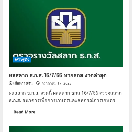
สลาก
ธอส.
16/7/66
หวย
ธอส
16
กรกฎาคม
2566
เศรษฐกิจ
ผลสลาก ธ.ก.ส. 16/7/66 หวยธกส งวดล่าสุด
เซียนการเงิน
กรกฎาคม 17, 2023
ผลสลาก ธ.ก.ส. งวดนี้ ผลสลาก ธกส 16/7/66 ตรวจสลาก
ธ.ก.ส. ธนาคารเพื่อการเกษตรและสหกรณ์การเกษตร
Read
Read More
more
about
ผล
สลาก