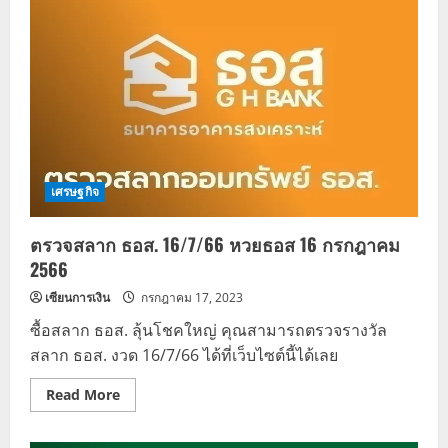
ผล
สลาก
ธ.ก.ส.
หวย
งวด
16
ต.ค.
68
เศรษฐกิจ
ตรวจสลาก ธอส. 16/7/66 หวยธอส 16 กรกฎาคม
2566
เซียนการเงิน
กรกฎาคม 17, 2023
ซื้อสลาก ธอส. ลุ้นโชคใหญ่ คุณสามารถตรวจรางวัล
สลาก ธอส. งวด 16/7/66 ได้ที่เว็บไซต์นี้ได้เลย
Read
Read More
more
about
ตรวจ