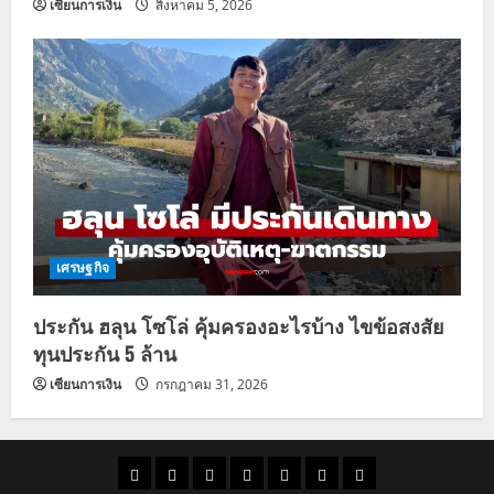
เซียนการเงิน
สิงหาคม 5, 2026
เศรษฐกิจ
ประกัน ฮลุน โซโล่ คุ้มครองอะไรบ้าง ไขข้อสงสัย
ทุนประกัน 5 ล้าน
เซียนการเงิน
กรกฎาคม 31, 2026
ราคา
แนว
ข่าว
ข่าว
ดูด
ที่
ผู้ชาย