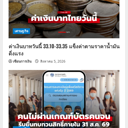
เศรษฐกิจ
ค่าเงินบาทวันนี้ 33.10-33.35 แข็งค่าตามราคาน้ำมัน
ดิ่งแรง
เซียนการเงิน
สิงหาคม 5, 2026