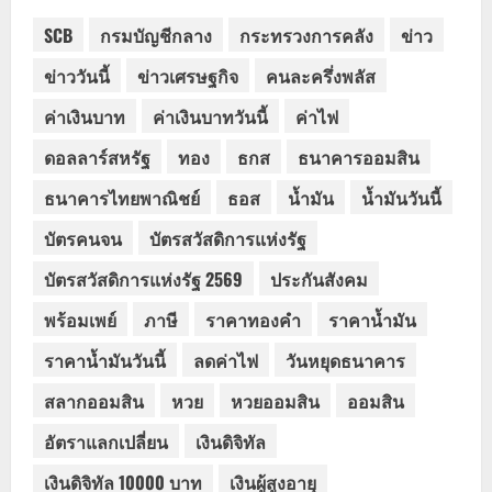
SCB
กรมบัญชีกลาง
กระทรวงการคลัง
ข่าว
ข่าววันนี้
ข่าวเศรษฐกิจ
คนละครึ่งพลัส
ค่าเงินบาท
ค่าเงินบาทวันนี้
ค่าไฟ
ดอลลาร์สหรัฐ
ทอง
ธกส
ธนาคารออมสิน
ธนาคารไทยพาณิชย์
ธอส
น้ำมัน
น้ำมันวันนี้
บัตรคนจน
บัตรสวัสดิการแห่งรัฐ
บัตรสวัสดิการแห่งรัฐ 2569
ประกันสังคม
พร้อมเพย์
ภาษี
ราคาทองคำ
ราคาน้ำมัน
ราคาน้ำมันวันนี้
ลดค่าไฟ
วันหยุดธนาคาร
สลากออมสิน
หวย
หวยออมสิน
ออมสิน
อัตราแลกเปลี่ยน
เงินดิจิทัล
เงินดิจิทัล 10000 บาท
เงินผู้สูงอายุ