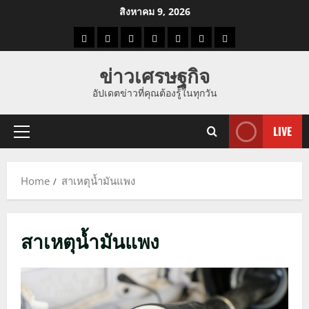
Skip
สิงหาคม 9, 2026
to
ราคา
แนว
ข่าว
ข่าว
ดูด
ที่
ผู้ชาย
content
น้ำมัน
โน้ม
วัน
ดารา
วง
เที่ยว
ข่าวเศรษฐกิจ
ราคา
นี้
อัปเดตข่าวที่คุณต้องรู้ในทุกวัน
ทอง
LIVE
Primary
Menu
Home
สาเหตุน้ำมันแพง
สาเหตุน้ำมันแพง