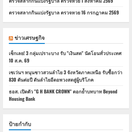
ตรวจสลากกินแบ่งรัฐบาล ตรวจหวย 1 สิงหาคม 2569
ตรวจสลากกินแบ่งรัฐบาล ตรวจหวย 16 กรกฎาคม 2569
ข่าวเศรษฐกิจ
เช็กเลย! 3 กลุ่มเปราะบาง รับ "เงินสด" นัดโอนทั่วประเทศ
10 ส.ค. 69
เซเว่นฯ หนุนชาวสวนลำไย 3 จังหวัดภาคเหนือ รับซื้อกว่า
830 ตันต่อปี ดันลำไยอีดอพวงสดสู่ผู้บริโภค
ธอส. เปิดตัว "G H BANK CROWN" ตอกย้ำบทบาท Beyond
Housing Bank
ป้ายกำกับ