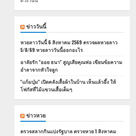
ดวงวันนี้
ข่าววันนี้
หวยลาววันนี้ 6 สิงหาคม 2569 ตรวจผลหวยลาว
5/8/69 หวยลาววันนี้ออกอะไร
อาลัยรัก "ออย ธนา" สูญเสียคุณพ่อ เขียนข้อความ
อำลาจากหัวใจลูก
"แก้มบุ๋ม" เปิดคลังเสื้อผ้าในบ้าน เห็นแล้วอึ้ง ให้
โฟกัสที่ไม้แขวนเสื้อเต็มๆ
ข่าวหวย
ตรวจสลากกินแบ่งรัฐบาล ตรวจหวย 1 สิงหาคม