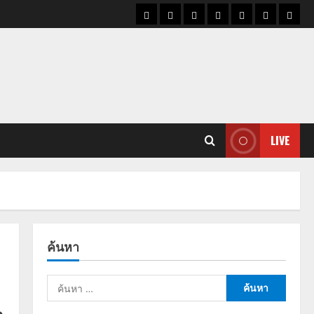
ราคา
แนว
ข่าว
ข่าว
ดูด
ที่
ผู้ชา
น้ำมัน
โน้ม
วัน
ดารา
วง
เที่ยว
ราคา
นี้
ทอง
LIVE
ค้นหา
ค้นหา
สำหรับ: