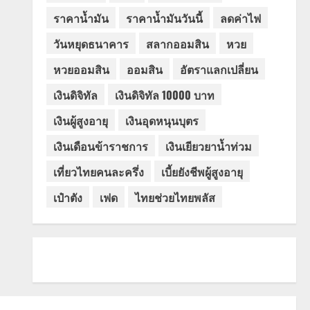
ราคาน้ำมัน
ราคาน้ำมันวันนี้
ลดค่าไฟ
วันหยุดธนาคาร
สลากออมสิน
หวย
หวยออมสิน
ออมสิน
อัตราแลกเปลี่ยน
เงินดิจิทัล
เงินดิจิทัล 10000 บาท
เงินผู้สูงอายุ
เงินอุดหนุนบุตร
เงินเดือนข้าราชการ
เงินเยียวยาน้ำท่วม
เที่ยวไทยคนละครึ่ง
เบี้ยยังชีพผู้สูงอายุ
เป๋าตัง
เฟด
ไทยช่วยไทยพลัส