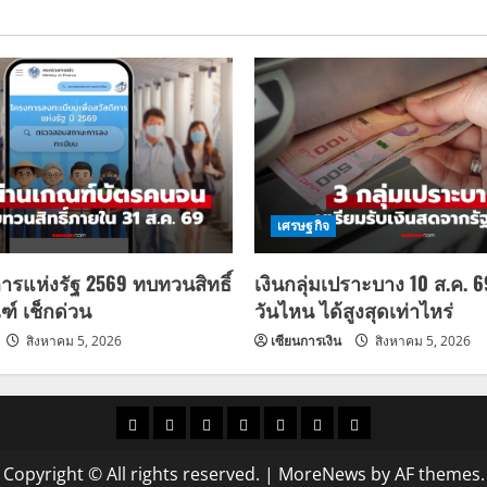
เศรษฐกิจ
การแห่งรัฐ 2569 ทบทวนสิทธิ์
เงินกลุ่มเปราะบาง 10 ส.ค. 
ฑ์ เช็กด่วน
วันไหน ได้สูงสุดเท่าไหร่
สิงหาคม 5, 2026
เซียนการเงิน
สิงหาคม 5, 2026
ราคา
แนว
ข่าว
ข่าว
ดูด
ที่
ผู้ชาย
น้ำมัน
โน้ม
วัน
ดารา
วง
เที่ยว
Copyright © All rights reserved.
|
MoreNews
by AF themes.
ราคา
นี้