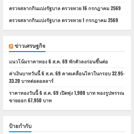
ตรวจสลากกินแบ่งรัฐบาล ตรวจหวย 16 กรกฎาคม 2569
ตรวจสลากกินแบ่งรัฐบาล ตรวจหวย 1 กรกฎาคม 2569
ข่าวเศรษฐกิจ
แนวโน้มราคาทอง 6 ส.ค. 69 พักตัวลงก่อนขึ้นต่อ
ค่าเงินบาทวันนี้ 6 ส.ค. 69 คาดเคลื่อนไหวในกรอบ 32.95-
33.20 บาทต่อดอลลาร์
ราคาทองวันนี้ 6 ส.ค. 69 เปิดพุ่ง 1,900 บาท ทองรูปพรรณ
ขายออก 67,950 บาท
ป้ายกำกับ