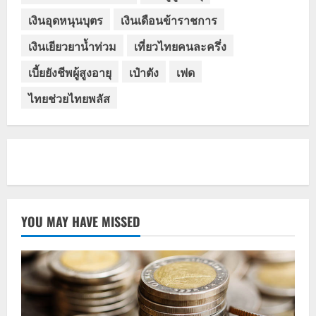
เงินอุดหนุนบุตร
เงินเดือนข้าราชการ
เงินเยียวยาน้ำท่วม
เที่ยวไทยคนละครึ่ง
เบี้ยยังชีพผู้สูงอายุ
เป๋าตัง
เฟด
ไทยช่วยไทยพลัส
YOU MAY HAVE MISSED