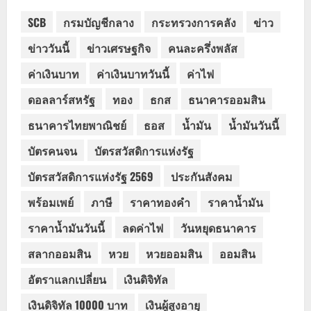
SCB
กรมบัญชีกลาง
กระทรวงการคลัง
ข่าว
ข่าววันนี้
ข่าวเศรษฐกิจ
คนละครึ่งพลัส
ค่าเงินบาท
ค่าเงินบาทวันนี้
ค่าไฟ
ดอลลาร์สหรัฐ
ทอง
ธกส
ธนาคารออมสิน
ธนาคารไทยพาณิชย์
ธอส
น้ำมัน
น้ำมันวันนี้
บัตรคนจน
บัตรสวัสดิการแห่งรัฐ
บัตรสวัสดิการแห่งรัฐ 2569
ประกันสังคม
พร้อมเพย์
ภาษี
ราคาทองคำ
ราคาน้ำมัน
ราคาน้ำมันวันนี้
ลดค่าไฟ
วันหยุดธนาคาร
สลากออมสิน
หวย
หวยออมสิน
ออมสิน
อัตราแลกเปลี่ยน
เงินดิจิทัล
เงินดิจิทัล 10000 บาท
เงินผู้สูงอายุ