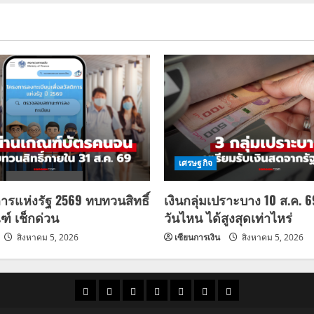
เศรษฐกิจ
การแห่งรัฐ 2569 ทบทวนสิทธิ์
เงินกลุ่มเปราะบาง 10 ส.ค. 
ฑ์ เช็กด่วน
วันไหน ได้สูงสุดเท่าไหร่
สิงหาคม 5, 2026
เซียนการเงิน
สิงหาคม 5, 2026
ราคา
แนว
ข่าว
ข่าว
ดูด
ที่
ผู้ชาย
น้ำมัน
โน้ม
วัน
ดารา
วง
เที่ยว