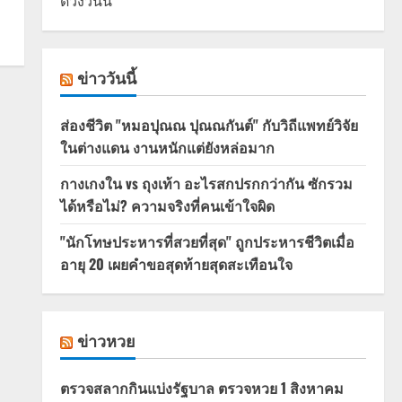
ดวงวันนี้
ข่าววันนี้
ส่องชีวิต "หมอปุณณ ปุณณกันต์" กับวิถีแพทย์วิจัย
ในต่างแดน งานหนักแต่ยังหล่อมาก
กางเกงใน vs ถุงเท้า อะไรสกปรกกว่ากัน ซักรวม
ได้หรือไม่? ความจริงที่คนเข้าใจผิด
"นักโทษประหารที่สวยที่สุด" ถูกประหารชีวิตเมื่อ
อายุ 20 เผยคำขอสุดท้ายสุดสะเทือนใจ
ข่าวหวย
ตรวจสลากกินแบ่งรัฐบาล ตรวจหวย 1 สิงหาคม