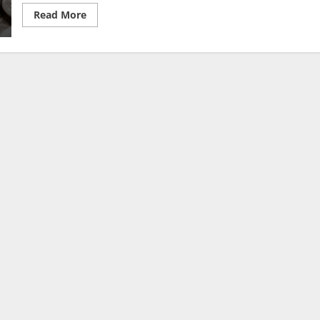
Read
Read More
more
about
ค่า
เงิน
บาท
วัน
นี้
ทรงตัว
32.30-
32.60
จับตา
ปัจจัย
สหรัฐฯ
และ
ส่ง
ออก
ไทย