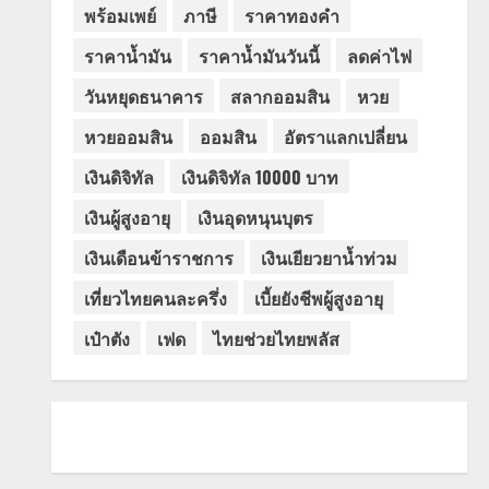
พร้อมเพย์
ภาษี
ราคาทองคำ
ราคาน้ำมัน
ราคาน้ำมันวันนี้
ลดค่าไฟ
วันหยุดธนาคาร
สลากออมสิน
หวย
หวยออมสิน
ออมสิน
อัตราแลกเปลี่ยน
เงินดิจิทัล
เงินดิจิทัล 10000 บาท
เงินผู้สูงอายุ
เงินอุดหนุนบุตร
เงินเดือนข้าราชการ
เงินเยียวยาน้ำท่วม
เที่ยวไทยคนละครึ่ง
เบี้ยยังชีพผู้สูงอายุ
เป๋าตัง
เฟด
ไทยช่วยไทยพลัส