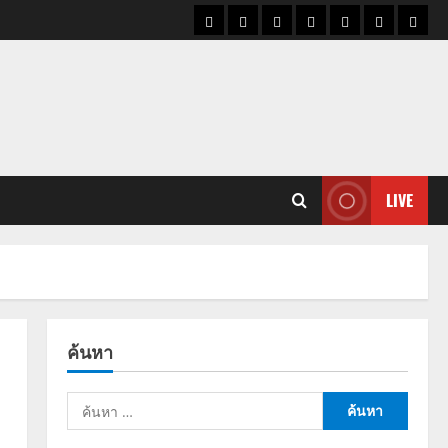
ราคา
แนว
ข่าว
ข่าว
ดูด
ที่
ผู้ชา
น้ำมัน
โน้ม
วัน
ดารา
วง
เที่ยว
ราคา
นี้
ทอง
LIVE
ค้นหา
ค้นหา
สำหรับ: