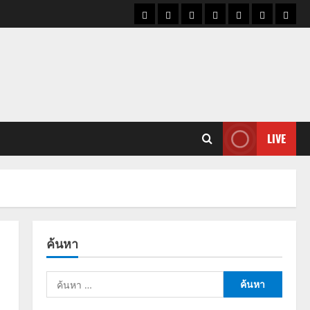
ราคา
แนว
ข่าว
ข่าว
ดูด
ที่
ผู้ชา
น้ำมัน
โน้ม
วัน
ดารา
วง
เที่ยว
ราคา
นี้
ทอง
LIVE
ค้นหา
ค้นหา
สำหรับ: