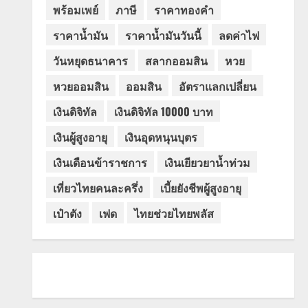
พร้อมเพย์
ภาษี
ราคาทองคำ
ราคาน้ำมัน
ราคาน้ำมันวันนี้
ลดค่าไฟ
วันหยุดธนาคาร
สลากออมสิน
หวย
หวยออมสิน
ออมสิน
อัตราแลกเปลี่ยน
เงินดิจิทัล
เงินดิจิทัล 10000 บาท
เงินผู้สูงอายุ
เงินอุดหนุนบุตร
เงินเดือนข้าราชการ
เงินเยียวยาน้ำท่วม
เที่ยวไทยคนละครึ่ง
เบี้ยยังชีพผู้สูงอายุ
เป๋าตัง
เฟด
ไทยช่วยไทยพลัส