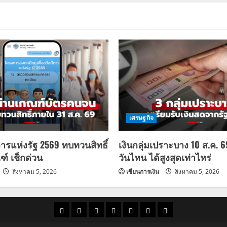
เศรษฐกิจ
การแห่งรัฐ 2569 ทบทวนสิทธิ์
เงินกลุ่มเปราะบาง 10 ส.ค. 
ฑ์ เช็กด่วน
วันไหน ได้สูงสุดเท่าไหร่
สิงหาคม 5, 2026
เซียนการเงิน
สิงหาคม 5, 2026
ราคา
แนว
ข่าว
ข่าว
ดูด
ที่
ผู้ชาย
น้ำมัน
โน้ม
วัน
ดารา
วง
เที่ยว