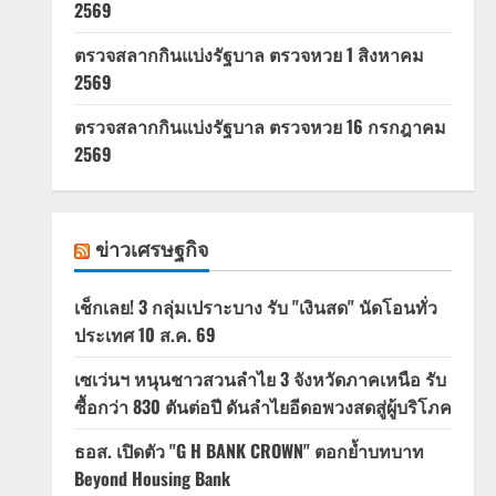
2569
ตรวจสลากกินแบ่งรัฐบาล ตรวจหวย 1 สิงหาคม
2569
ตรวจสลากกินแบ่งรัฐบาล ตรวจหวย 16 กรกฎาคม
2569
ข่าวเศรษฐกิจ
เช็กเลย! 3 กลุ่มเปราะบาง รับ "เงินสด" นัดโอนทั่ว
ประเทศ 10 ส.ค. 69
เซเว่นฯ หนุนชาวสวนลำไย 3 จังหวัดภาคเหนือ รับ
ซื้อกว่า 830 ตันต่อปี ดันลำไยอีดอพวงสดสู่ผู้บริโภค
ธอส. เปิดตัว "G H BANK CROWN" ตอกย้ำบทบาท
Beyond Housing Bank