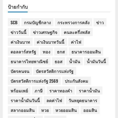
ป้ายกำกับ
SCB
กรมบัญชีกลาง
กระทรวงการคลัง
ข่าว
ข่าววันนี้
ข่าวเศรษฐกิจ
คนละครึ่งพลัส
ค่าเงินบาท
ค่าเงินบาทวันนี้
ค่าไฟ
ดอลลาร์สหรัฐ
ทอง
ธกส
ธนาคารออมสิน
ธนาคารไทยพาณิชย์
ธอส
น้ำมัน
น้ำมันวันนี้
บัตรคนจน
บัตรสวัสดิการแห่งรัฐ
บัตรสวัสดิการแห่งรัฐ 2569
ประกันสังคม
พร้อมเพย์
ภาษี
ราคาทองคำ
ราคาน้ำมัน
ราคาน้ำมันวันนี้
ลดค่าไฟ
วันหยุดธนาคาร
สลากออมสิน
หวย
หวยออมสิน
ออมสิน