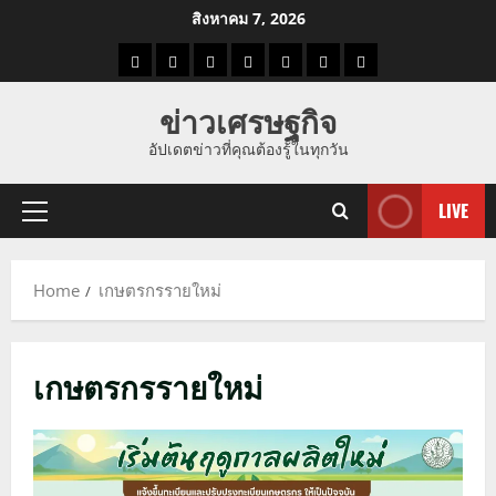
Skip
สิงหาคม 7, 2026
to
ราคา
แนว
ข่าว
ข่าว
ดูด
ที่
ผู้ชาย
content
น้ำมัน
โน้ม
วัน
ดารา
วง
เที่ยว
ข่าวเศรษฐกิจ
ราคา
นี้
อัปเดตข่าวที่คุณต้องรู้ในทุกวัน
ทอง
LIVE
Primary
Menu
Home
เกษตรกรรายใหม่
เกษตรกรรายใหม่