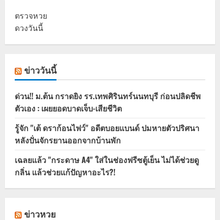
ตรวจหวย
ดวงวันนี้
ข่าววันนี้
ด่วน!! ม.ต้น กราดยิง รร.เทพศิรินทร์นนทบุรี ก่อนปลิดชีพ
ตัวเอง : เผยยอดบาดเจ็บ-เสียชีวิต
รู้จัก "เต้ ดราก้อนไฟว์" อดีตบอยแบนด์ ปมหายตัวปริศนา
หลังปั่นจักรยานออกจากบ้านพัก
เฉลยแล้ว "กระดาษ A4" ใส่ในช่องฟรีซตู้เย็น ไม่ได้ช่วยดู
กลิ่น แล้วช่วยแก้ปัญหาอะไร?!
ข่าวหวย