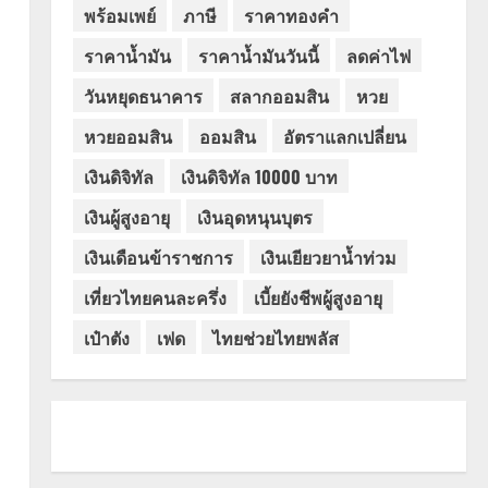
พร้อมเพย์
ภาษี
ราคาทองคำ
ราคาน้ำมัน
ราคาน้ำมันวันนี้
ลดค่าไฟ
วันหยุดธนาคาร
สลากออมสิน
หวย
หวยออมสิน
ออมสิน
อัตราแลกเปลี่ยน
เงินดิจิทัล
เงินดิจิทัล 10000 บาท
เงินผู้สูงอายุ
เงินอุดหนุนบุตร
เงินเดือนข้าราชการ
เงินเยียวยาน้ำท่วม
เที่ยวไทยคนละครึ่ง
เบี้ยยังชีพผู้สูงอายุ
เป๋าตัง
เฟด
ไทยช่วยไทยพลัส