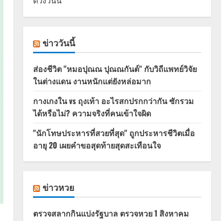
ดวงวันนี้
ข่าววันนี้
ส่องชีวิต "หมอปุณณ ปุณณกันต์" กับวิถีแพทย์วิจัย
ในต่างแดน งานหนักแต่ยังหล่อมาก
กางเกงใน vs ถุงเท้า อะไรสกปรกกว่ากัน ซักรวม
ได้หรือไม่? ความจริงที่คนเข้าใจผิด
"นักโทษประหารที่สวยที่สุด" ถูกประหารชีวิตเมื่อ
อายุ 20 เผยคำขอสุดท้ายสุดสะเทือนใจ
ข่าวหวย
ตรวจสลากกินแบ่งรัฐบาล ตรวจหวย 1 สิงหาคม