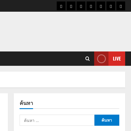
ราคา
แนว
ข่าว
ข่าว
ดูด
ที่
ผู้ชา
น้ำมัน
โน้ม
วัน
ดารา
วง
เที่ยว
ราคา
นี้
ทอง
LIVE
ค้นหา
ค้นหา
สำหรับ: