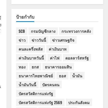
ป้ายกำกับ
ี
ง
SCB
กรมบัญชีกลาง
กระทรวงการคลัง
้
ข่าว
ข่าววันนี้
ข่าวเศรษฐกิจ
คนละครึ่งพลัส
ค่าเงินบาท
ค่าเงินบาทวันนี้
ค่าไฟ
ดอลลาร์สหรัฐ
ทอง
ธกส
ธนาคารออมสิน
ธนาคารไทยพาณิชย์
ธอส
น้ำมัน
น้ำมันวันนี้
บัตรคนจน
น
บัตรสวัสดิการแห่งรัฐ
บัตรสวัสดิการแห่งรัฐ 2569
ประกันสังคม