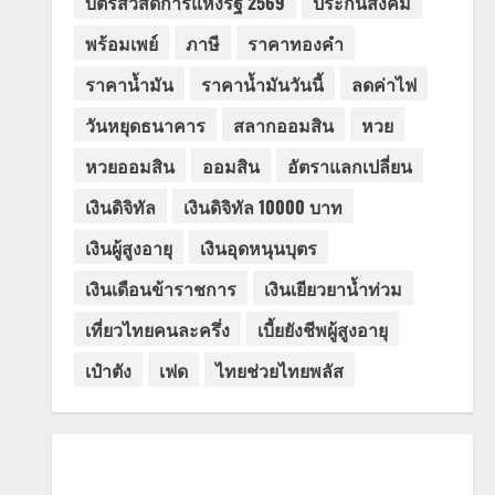
บัตรสวัสดิการแห่งรัฐ 2569
ประกันสังคม
พร้อมเพย์
ภาษี
ราคาทองคำ
ราคาน้ำมัน
ราคาน้ำมันวันนี้
ลดค่าไฟ
วันหยุดธนาคาร
สลากออมสิน
หวย
หวยออมสิน
ออมสิน
อัตราแลกเปลี่ยน
เงินดิจิทัล
เงินดิจิทัล 10000 บาท
เงินผู้สูงอายุ
เงินอุดหนุนบุตร
เงินเดือนข้าราชการ
เงินเยียวยาน้ำท่วม
เที่ยวไทยคนละครึ่ง
เบี้ยยังชีพผู้สูงอายุ
เป๋าตัง
เฟด
ไทยช่วยไทยพลัส