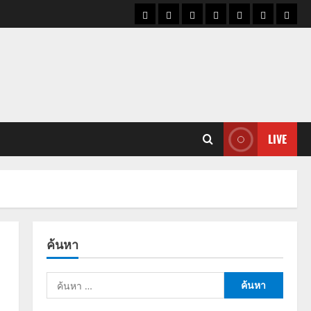
ราคา
แนว
ข่าว
ข่าว
ดูด
ที่
ผู้ชา
น้ำมัน
โน้ม
วัน
ดารา
วง
เที่ยว
ราคา
นี้
ทอง
LIVE
ค้นหา
ค้นหา
สำหรับ: