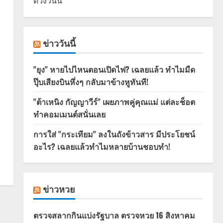
ดวงวันนี้
ข่าววันนี้
"ยุง" หายไปไหนตอนเปิดไฟ? เฉลยแล้ว ทำไมมืด
ปุ๊บเสียงบินหึ่งๆ กลับมาข้างหูทันที!
"ต้าเหนิง กัญญาวีร์" เผยภาพคู่คุณแม่ แต่ละช็อต
ทำคอมเมนต์สนั่นเลย
การใส่ "กระเทียม" ลงในถังข้าวสาร มีประโยชน์
อะไร? เฉลยแล้วทำไมหลายบ้านชอบทำ!
ข่าวหวย
ตรวจสลากกินแบ่งรัฐบาล ตรวจหวย 16 สิงหาคม